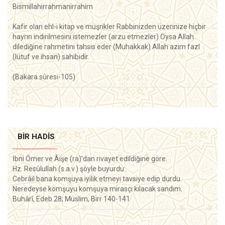
Bismillahirrahmanirrahim
Kafir olan ehl-i kitap ve müşrikler Rabbinizden üzerinize hiçbir
hayrın indirilmesini istemezler (arzu etmezler) Oysa Allah
dilediğine rahmetini tahsis eder (Muhakkak) Allah azim fazl
(lütuf ve ihsan) sahibidir.
(Bakara sûresi-105)
BIR HADIS
İbni Ömer ve Âişe (ra)'dan rivayet edildiğine göre.
Hz. Resûlullah (s.a.v.) şöyle buyurdu:
Cebrâil bana komşuya iyilik etmeyi tavsiye edip durdu.
Neredeyse komşuyu komşuya mirasçı kılacak sandım.
Buhârî, Edeb 28; Müslim, Birr 140-141