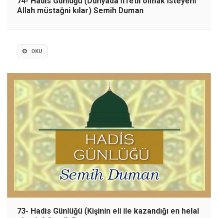
74- Hadis Günlüğü (Dünyada iffetli olmak isteyeni
Allah müstağni kılar) Semih Duman
OKU
73- Hadis Günlüğü (Kişinin eli ile kazandığı en helal