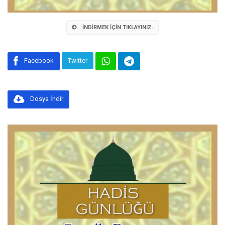
Loaded
:
Unmute
7.16%
İNDIRMEK İÇIN TIKLAYINIZ.
Facebook
Twitter
Dosya İndir