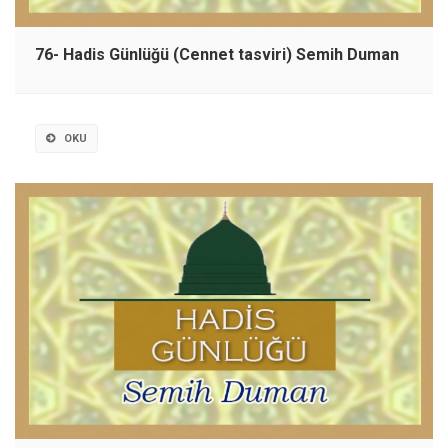
76- Hadis Günlüğü (Cennet tasviri) Semih Duman
OKU