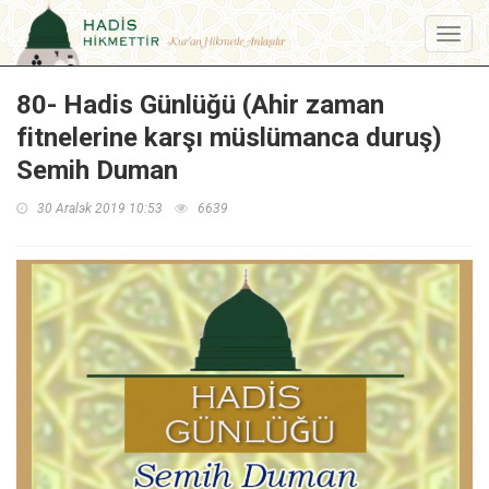
Menu
80- Hadis Günlüğü (Ahir zaman
fitnelerine karşı müslümanca duruş)
Semih Duman
30 Aralэk 2019 10:53
6639