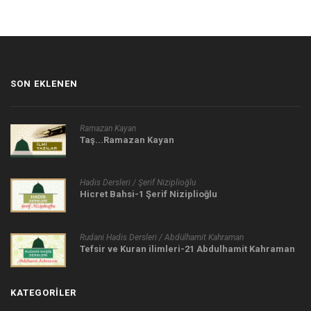
SON EKLENEN
Ramazan Kayan
Taş...Ramazan Kayan
Hadis Dersleri / Şerif Niziplioğlu
Hicret Bahsi-1 Şerif Niziplioğlu
Rudani Hadis Dersleri / Abdülhamit Kahraman
Tefsir ve Kuran ilimleri-21 Abdulhamit Kahraman
KATEGORILER