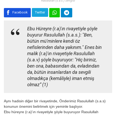
Rasulullah (s.a.s.) Sevgisi
Facebook
Twitter
Ebu Hüreyre (r.a)'ın rivayetiyle şöyle
buyurur Rasulullah (s.a.s.): "Ben,
bütün mü'minlere kendi öz
nefislerinden daha yakınım." Enes bin
malik (r.a)'ın rivayetiyle Rasulullah
(s.a.v) şöyle buyuruyor: "Hiç biriniz,
ben ona, babasından da, evladından
da, bütün insanlardan da sevgili
olmadıkça (kemâliyle) iman etmiş
olmaz” (1)
Aynı hadisin diğer bir rivayetinde, Önderimiz Rasulullah (s.a.s)
konunun önemini belirtmek için yeminle başlıyor.
Ebu hüreyre (r.a)'ın rivayetiyle şöyle buyuruyor Rasulullah