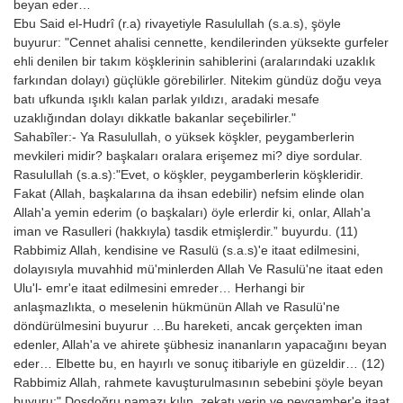
beyan eder…
Ebu Said el-Hudrî (r.a) rivayetiyle Rasulullah (s.a.s), şöyle
buyurur: "Cennet ahalisi cennette, kendilerinden yüksekte gurfeler
ehli denilen bir takım köşklerinin sahiblerini (aralarındaki uzaklık
farkından dolayı) güçlükle görebilirler. Nitekim gündüz doğu veya
batı ufkunda ışıklı kalan parlak yıldızı, aradaki mesafe
uzaklığından dolayı dikkatle bakanlar seçebilirler."
Sahabîler:- Ya Rasulullah, o yüksek köşkler, peygamberlerin
mevkileri midir? başkaları oralara erişemez mi? diye sordular.
Rasulullah (s.a.s):"Evet, o köşkler, peygamberlerin köşkleridir.
Fakat (Allah, başkalarına da ihsan edebilir) nefsim elinde olan
Allah'a yemin ederim (o başkaları) öyle erlerdir ki, onlar, Allah'a
iman ve Rasulleri (hakkıyla) tasdik etmişlerdir.” buyurdu. (11)
Rabbimiz Allah, kendisine ve Rasulü (s.a.s)'e itaat edilmesini,
dolayısıyla muvahhid mü'minlerden Allah Ve Rasulü'ne itaat eden
Ulu'l- emr'e itaat edilmesini emreder… Herhangi bir
anlaşmazlıkta, o meselenin hükmünün Allah ve Rasulü'ne
döndürülmesini buyurur …Bu hareketi, ancak gerçekten iman
edenler, Allah'a ve ahirete şübhesiz inananların yapacağını beyan
eder… Elbette bu, en hayırlı ve sonuç itibariyle en güzeldir… (12)
Rabbimiz Allah, rahmete kavuşturulmasının sebebini şöyle beyan
buyuru:" Dosdoğru namazı kılın, zekatı verin ve peygamber'e itaat