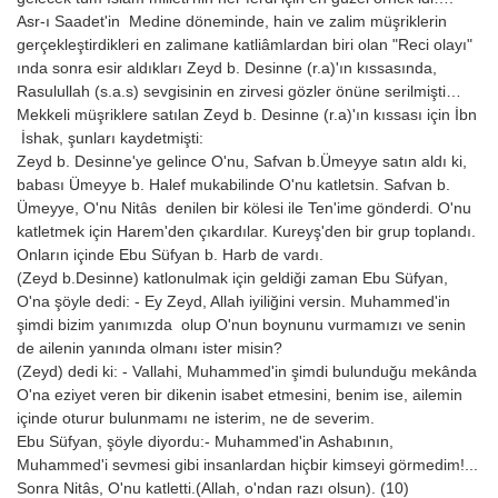
Asr-ı Saadet'in Medine döneminde, hain ve zalim müşriklerin
gerçekleştirdikleri en zalimane katliâmlardan biri olan "Reci olayı"
ında sonra esir aldıkları Zeyd b. Desinne (r.a)'ın kıssasında,
Rasulullah (s.a.s) sevgisinin en zirvesi gözler önüne serilmişti…
Mekkeli müşriklere satılan Zeyd b. Desinne (r.a)'ın kıssası için İbn
İshak, şunları kaydetmişti:
Zeyd b. Desinne'ye gelince O'nu, Safvan b.Ümeyye satın aldı ki,
babası Ümeyye b. Halef mukabilinde O'nu katletsin. Safvan b.
Ümeyye, O'nu Nitâs denilen bir kölesi ile Ten'ime gönderdi. O'nu
katletmek için Harem'den çıkardılar. Kureyş'den bir grup toplandı.
Onların içinde Ebu Süfyan b. Harb de vardı.
(Zeyd b.Desinne) katlonulmak için geldiği zaman Ebu Süfyan,
O'na şöyle dedi: - Ey Zeyd, Allah iyiliğini versin. Muhammed'in
şimdi bizim yanımızda olup O'nun boynunu vurmamızı ve senin
de ailenin yanında olmanı ister misin?
(Zeyd) dedi ki: - Vallahi, Muhammed'in şimdi bulunduğu mekânda
O'na eziyet veren bir dikenin isabet etmesini, benim ise, ailemin
içinde oturur bulunmamı ne isterim, ne de severim.
Ebu Süfyan, şöyle diyordu:- Muhammed'in Ashabının,
Muhammed'i sevmesi gibi insanlardan hiçbir kimseyi görmedim!...
Sonra Nitâs, O'nu katletti.(Allah, o'ndan razı olsun). (10)