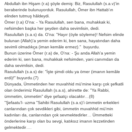
Abdullah ibn Hişam (r.a) şöyle demiş: Biz, Rasulullah (s.a.v)'in
beraberinde bulunuyorduk. Rasulullah, Ömer ibn Hattab'ın
elinden tutmuş hâldeydi.
Ömer (r.a) O'na: - Ya Rasulullah, sen bana, muhakkak ki,
nefsimden başka her şeyden daha sevimlisin, dedi.
Rasulullah (s.a.s) da. O'na: "Hayır (öyle söyleme)! Nefsim elinde
bulunan (Allah)'a yemin ederim ki, ben sana, hayatından daha
sevimli olmadıkça (iman kemâle ermez)." buyurdu.
Bunun üzerine Ömer (r.a) de, O'na: - Şu anda Allah'a yemin
ederim ki, sen bana, muhakkak nefsimden, yani canımdan da
daha sevimlisin, dedi.
Rasulullah (s.a.s) de: "İşte şimdi oldu ya ömer (imanın kemâle
erdi)!" buyurdu.(7)
Dünyada, Ümmetinden her muvahhid mü'mine karşı çok şefkatli
olan önderimiz Rasulullah (s.a.s), ahirette de: "Ya Rabbi,
ümmetim, ümmetim" diye şefaatçı olacaktır…(8)
"Şefaatu'l- uzma "Sahibi Rasulullah (s.a.s)'i ümmetin erkekleri
canlarından çok sevdikleri gibi, ümmetin muvahhid mü'min
kadınları da, canlarından çok sevmektedirler… Ümmetteki
önderlerine karşı olan bu sevgi, katıksız imanın lezzetinden
gelmektedir….