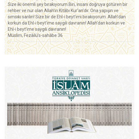
Size iki önemli şey bırakıyorum.Biri, insanı doğruya götüren bir
rehber ve nur olan Allah’ın Kitâbı Kur’an’dır. Ona yapışın ve
sımsıkı sarılın! Size bir de Ehl-i beyt’imi bırakıyorum. Allah’dan
korkun da Ehl-i beyt’ime saygılı davranın! Allah’dan korkun ve
Ehl-i beyt’ime saygılı davranın!
Müslim, Fezâilü’s-sahâbe 36