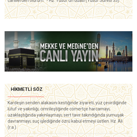
cahillerden olurum.` - Hz. Yusuf'un duası (Yusuf Suresi 33)
HIKMETLI SÖZ
Kardeşin senden alakasını kestiğinde ziyareti; yüz çevirdiğinde
lütuf ve yakınlığı; cimrileştiğinde cömertçe harcamayı;
uzaklaştığında yakınlaşmayı; sert tavır takındığında yumuşak
davranmayı; suç işlediğinde özrü kabul etmeyi üstlen. Hz. Ali
(r.a.)