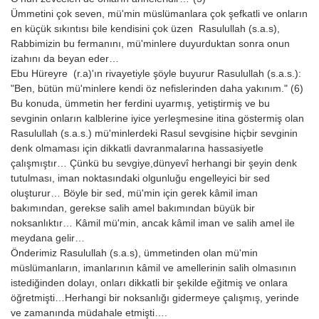
Ümmetini çok seven, mü'min müslümanlara çok şefkatli ve onların
en küçük sıkıntısı bile kendisini çok üzen Rasulullah (s.a.s),
Rabbimizin bu fermanını, mü'minlere duyurduktan sonra onun
izahını da beyan eder…
Ebu Hüreyre (r.a)'ın rivayetiyle şöyle buyurur Rasulullah (s.a.s.):
"Ben, bütün mü'minlere kendi öz nefislerinden daha yakınım." (6)
Bu konuda, ümmetin her ferdini uyarmış, yetiştirmiş ve bu
sevginin onların kalblerine iyice yerleşmesine itina göstermiş olan
Rasulullah (s.a.s.) mü'minlerdeki Rasul sevgisine hiçbir sevginin
denk olmaması için dikkatli davranmalarına hassasiyetle
çalışmıştır… Çünkü bu sevgiye,dünyevî herhangi bir şeyin denk
tutulması, iman noktasındaki olgunluğu engelleyici bir sed
oluşturur… Böyle bir sed, mü'min için gerek kâmil iman
bakımından, gerekse salih amel bakımından büyük bir
noksanlıktır… Kâmil mü'min, ancak kâmil iman ve salih amel ile
meydana gelir…
Önderimiz Rasulullah (s.a.s), ümmetinden olan mü'min
müslümanların, imanlarının kâmil ve amellerinin salih olmasının
istediğinden dolayı, onları dikkatli bir şekilde eğitmiş ve onlara
öğretmişti…Herhangi bir noksanlığı gidermeye çalışmış, yerinde
ve zamanında müdahale etmişti….