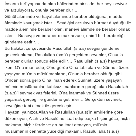
İnsanın fıtrî yapısında olan hâllerinden birisi de, her neyi seviyor
ve arzuluyorsa, onunla beraber olur…
Gönül âleminde ve hayal âleminde beraber olduğuna, madde
âleminde kavuşmak ister... Sevdiğini arzulayıp hürmet duyduğu ile
madde âleminde beraber olan, manevî âlemde de beraber olmak
ister… Bu sevgi ve beraber olmak arzusu, daimî bir beraberliği
gündeme getirir…
Bu hakikat çerçevesinde Rasulullah (s.a.s) sevgisi gündeme
gelecek olursa, Rasulullah (sas)’ı gerçekten sevenler, O'nunla
beraber olurlar sonucu elde edilir… Rasulullah (s.a.s) hayatta
iken, O'na iman edip, O'nu görüp O'na tabi olan ve Sünneti üzere
yaşayan mü'min müslümanların, O'nunla beraber olduğu gibi,
O'ndan sonra gelip O'na iman ederek Sünneti üzere yaşayan
mü'min müslümanlar, katıksız imanlarının gereği olan Rasulullah
(s.a.s)’i sevmek vazifelerini, O'na inanmak ve Sünneti üzere
yaşamak gerçeği ile gündeme getirirler… Gerçekten sevmek,
sevdiğine tabi olmak ile gerçekleşir…
Hayatını yalnızca Allah ve Rasulullah (s.a.s)'in emirlerine göre
düzenleyen, Allah ve Rasulü'ne itaat edip başka hiçbir güce, hiçbir
makama, hiçbir ferde ve gruba itaat etmeyen, mü'min
müslümanın cennette yüceldiği makamı, Rasulullaha (s.a.s)