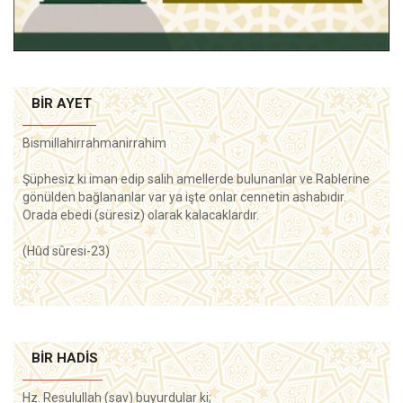
BIR AYET
Bismillahirrahmanirrahim
Şüphesiz ki iman edip salih amellerde bulunanlar ve Rablerine
gönülden bağlananlar var ya işte onlar cennetin ashabıdır.
Orada ebedi (süresiz) olarak kalacaklardır.
(Hûd sûresi-23)
BIR HADIS
Hz. Resulullah (sav) buyurdular ki;