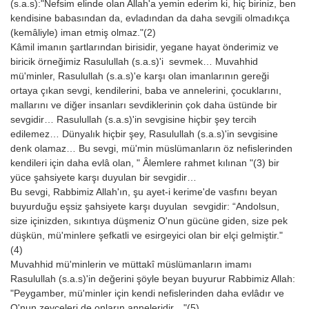
(s.a.s):"Nefsim elinde olan Allah'a yemin ederim ki, hiç biriniz, ben
kendisine babasından da, evladından da daha sevgili olmadıkça
(kemâliyle) iman etmiş olmaz."(2)
Kâmil imanın şartlarından birisidir, yegane hayat önderimiz ve
biricik örneğimiz Rasulullah (s.a.s)'i sevmek… Muvahhid
mü'minler, Rasulullah (s.a.s)'e karşı olan imanlarının gereği
ortaya çıkan sevgi, kendilerini, baba ve annelerini, çocuklarını,
mallarını ve diğer insanları sevdiklerinin çok daha üstünde bir
sevgidir… Rasulullah (s.a.s)'in sevgisine hiçbir şey tercih
edilemez… Dünyalık hiçbir şey, Rasulullah (s.a.s)'in sevgisine
denk olamaz… Bu sevgi, mü'min müslümanların öz nefislerinden
kendileri için daha evlâ olan, " Âlemlere rahmet kılınan "(3) bir
yüce şahsiyete karşı duyulan bir sevgidir…
Bu sevgi, Rabbimiz Allah'ın, şu ayet-i kerime'de vasfını beyan
buyurduğu eşsiz şahsiyete karşı duyulan sevgidir: “Andolsun,
size içinizden, sıkıntıya düşmeniz O'nun gücüne giden, size pek
düşkün, mü'minlere şefkatli ve esirgeyici olan bir elçi gelmiştir."
(4)
Muvahhid mü'minlerin ve müttakî müslümanların imamı
Rasulullah (s.a.s)'in değerini şöyle beyan buyurur Rabbimiz Allah:
"Peygamber, mü'minler için kendi nefislerinden daha evlâdır ve
O'nun zevceleri de onların anneleridir…"(5)