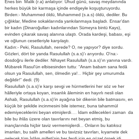
Enes bin Malik (r.a) anlatıyor: Uhud günü, savaş meydanında
herkes büyük bir karmaşa içinde endişeyle koşuşturuyordu.
Birden:- Muhammed öldü, Muhammed (s.a.s) öldü, dediler. Bu
çığlıklar, Medine sokaklarında yankılanmaya başladı. Ensar'dan
bir kadın (Dinaroğulları kadınlarından Sümeyra bintü Kays),
evinden çıkarak savaş alanına ulaştı. Orada kardeşi, babası, eşi
ve oğlunun cesetleriyle karşılaştı.
Kadın:- Peki, Rasulullah, nerede? O, ne yapıyor? diye sordu.
Gözleri, dört bir yanda Rasulullah (s.a.s)'ı arıyordu. O'na:-
dosdoğru ilerle dediler. Nihayet Rasulullah (s.a.s)'ın yanına vardı.
Mübarek Rasul'ün elbisesinden tuttu: “Anam babam sana fedâ
olsun ya Rasulullah, sen, ölmedin ya!... Hiçbir şey umurumda
değildir!” dedi. (9)
Rasulullah (s.a.s)'e karşı sevgi ve hürmetlerini her söz ve her
hâlleriyle ortaya koyan, insanlık âleminin en hayırlı nesli olan
Ashab, Rasulullah (s.a.s)'in ayağına bir dikenin bile batmasını, en
küçük bir şekilde incinmesini bile istemez, buna tahammül
edemiyeceklerini beyan etmişlerdi…. İdam edilecekleri zaman da
bile bu ihlâs üzere olan tavırlarını net beyan etmiş, bu
inançlarında hiçbir taviz vermemişlerdi... Onların bu katıksız
imanları, bu salih amelleri ve bu tavizsiz tavırları, kıyamete dek
gelecek tüm İslâm milleti'nin her ferdi için en güzel örnek idi….