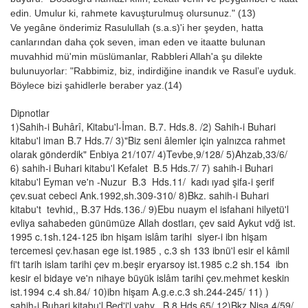
edin. Umulur ki, rahmete kavuşturulmuş olursunuz." (13)
Ve yegâne önderimiz Rasulullah (s.a.s)'i her şeyden, hatta
canlarından daha çok seven, iman eden ve itaatte bulunan
muvahhid mü'min müslümanlar, Rabbleri Allah'a şu dilekte
bulunuyorlar: "Rabbimiz, biz, indirdiğine inandık ve Rasul’e uyduk.
Böylece bizi şahidlerle beraber yaz.(14)
Dipnotlar
1)Sahih-i Buhârî, Kitabu'l-İman. B.7. Hds.8. /2) Sahih-i Buhari
kitabu'l iman B.7 Hds.7/ 3)"Biz seni âlemler için yalnızca rahmet
olarak gönderdik" Enbiya 21/107/ 4)Tevbe,9/128/ 5)Ahzab,33/6/
6) sahih-i Buhari kitabu'l Kefalet B.5 Hds.7/ 7) sahih-i Buhari
kitabu'l Eyman ve'n -Nuzur B.3 Hds.11/ kadı ıyad şifa-i şerif
çev.suat cebeci Ank.1992,sh.309-310/ 8)Bkz. sahih-i Buhari
kitabu't tevhid,, B.37 Hds.136./ 9)Ebu nuaym el isfahani hilyetü'l
evliya sahabeden günümüze Allah dostları, çev said Aykut vdğ ist.
1995 c.1sh.124-125 ibn hişam islâm tarihi siyer-i ibn hişam
tercemesi çev.hasan ege ist.1985 , c.3 sh 133 ibnü'l esir el kâmil
fi't tarih islam tarihi çev m.beşir eryarsoy ist.1985 c.2 sh.154 ibn
kesir el bidaye ve'n nihaye büyük islâm tarihi çev.mehmet keskin
ist.1994 c.4 sh.84/ 10)ibn hişam A.g.e.c.3 sh.244-245/ 11) )
sahih-i Buhari kitabu'l Bed'i'l vahy B.8 Hds.65/ 12)Bkz.Nisa,4/59/