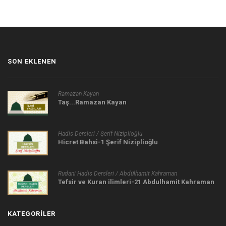
SON EKLENEN
Ramazan Kayan
Taş...Ramazan Kayan
Hadis Dersleri / Şerif Niziplioğlu
Hicret Bahsi-1 Şerif Niziplioğlu
Rudani Hadis Dersleri / Abdülhamit Kahraman
Tefsir ve Kuran ilimleri-21 Abdulhamit Kahraman
KATEGORILER