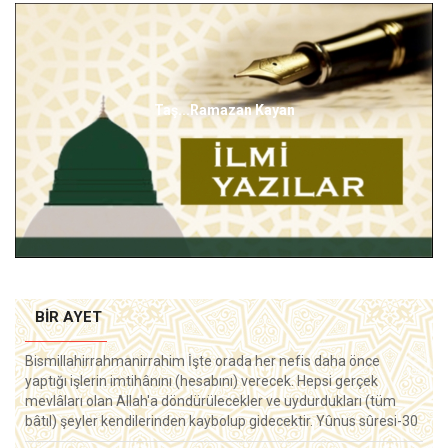
Taş...Ramazan Kayan
BIR AYET
Bismillahirrahmanirrahim İşte orada her nefis daha önce
yaptığı işlerin imtihânını (hesabını) verecek. Hepsi gerçek
mevlâları olan Allah'a döndürülecekler ve uydurdukları (tüm
bâtıl) şeyler kendilerinden kaybolup gidecektir. Yûnus sûresi-30