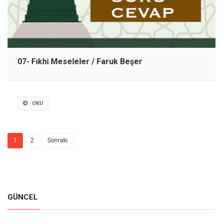
07- Fıkhi Meseleler / Faruk Beşer
OKU
1
2
Sonraki
GÜNCEL