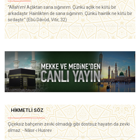
“Allah’ım! Açlıktan sana sığınırım. Çünkü açlık ne kötü bir
arkadaştır. Hainlikten de sana sığınırım. Çünkü hainlik ne kötü bir
sırdaştır.” (Ebû Dâvûd, Vitir, 32)
HIKMETLI SÖZ
Çiçeksiz bahçenin zevki olmadığı gibi dostsuz hayatın da zevki
olmaz. - Nâsır-ı Husrev