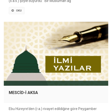
(s.a.s.) şöyle buyurdu: "Bir Müslüman ağ
OKU
MESCİD-İ AKSA
Ebu Hüreyre’den (r.a.) rivayet edildiğine göre Peygamber