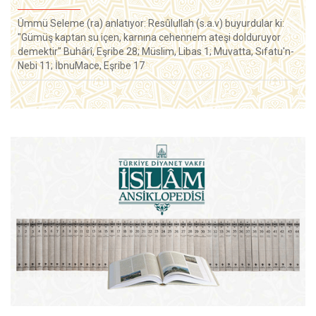
Ümmü Seleme (ra) anlatıyor: Resûlullah (s.a.v) buyurdular ki:
"Gümüş kaptan su içen, karnına cehennem ateşi dolduruyor
demektir" Buhârî, Eşribe 28; Müslim, Libas 1; Muvatta, Sıfatu'n-
Nebi 11; İbnuMace, Eşribe 17