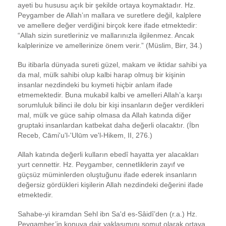
ayeti bu hususu açık bir şekilde ortaya koymaktadır. Hz.
Peygamber de Allahʼın mallara ve suretlere değil, kalplere
ve amellere değer verdiğini birçok kere ifade etmektedir:
“Allah sizin suretleriniz ve mallarınızla ilgilenmez. Ancak
kalplerinize ve amellerinize önem verir.” (Müslim, Birr, 34.)
Bu itibarla dünyada sureti güzel, makam ve iktidar sahibi ya
da mal, mülk sahibi olup kalbi harap olmuş bir kişinin
insanlar nezdindeki bu kıymeti hiçbir anlam ifade
etmemektedir. Buna mukabil kalbi ve amelleri Allah’a karşı
sorumluluk bilinci ile dolu bir kişi insanların değer verdikleri
mal, mülk ve güce sahip olmasa da Allah katında diğer
gruptaki insanlardan katbekat daha değerli olacaktır. (İbn
Receb, Cāmi'u'l-'Ulūm ve'l-Hikem, II, 276.)
Allah katında değerli kulların ebedî hayatta yer alacakları
yurt cennettir. Hz. Peygamber, cennetliklerin zayıf ve
güçsüz müminlerden oluştuğunu ifade ederek insanların
değersiz gördükleri kişilerin Allah nezdindeki değerini ifade
etmektedir.
Sahabe-yi kiramdan Sehl ibn Sa'd es-Sâidî’den (r.a.) Hz.
Peygamber’in konuya dair yaklaşımını somut olarak ortaya