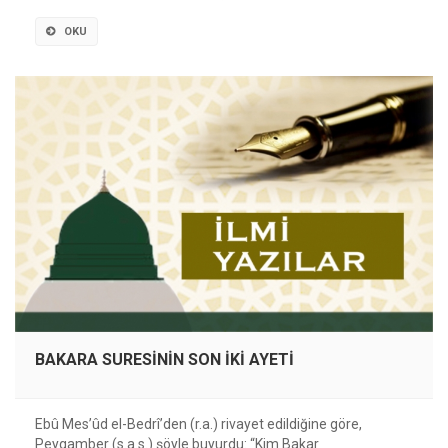
OKU
BAKARA SURESİNİN SON İKİ AYETİ
Ebû Mes’ûd el-Bedrî’den (r.a.) rivayet edildiğine göre,
Peygamber (s.a.s.) şöyle buyurdu: “Kim Bakar