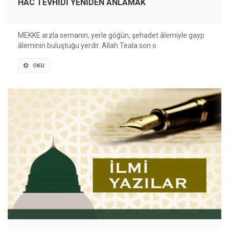
HAC TEVHİDİ YENİDEN ANLAMAK
MEKKE arzla semanın, yerle göğün, şehadet âlemiyle gayp
âleminin buluştuğu yerdir. Allah Teala son o
OKU