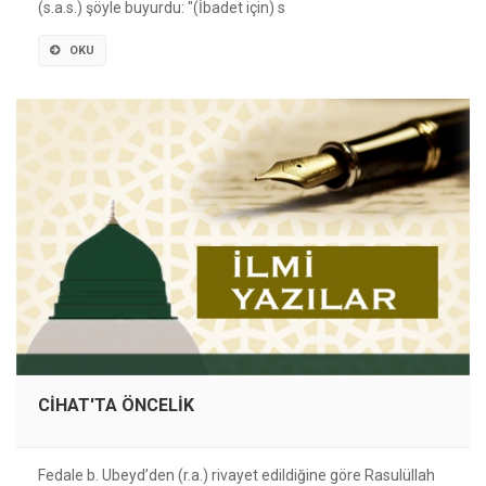
(s.a.s.) şöyle buyurdu: "(İbadet için) s
OKU
CİHAT'TA ÖNCELİK
Fedale b. Ubeyd’den (r.a.) rivayet edildiğine göre Rasulüllah