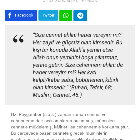
ALLAH KATINDA DEĞERLİ İNSAN
Facebook
Twitter
“Size cennet ehlini haber vereyim mi?
Her zayıf ve güçsüz olan kimsedir. Bu
kişi bir konuda Allah’a yemin etse
Allah onun yeminini boşa çıkarmaz,
yerine getirir. Size cehennem ehlini de
haber vereyim mi? Her katı
kalpli/kaba saba, böbürlenen, kibirli
olan kimsedir.” (Buhari, Tefsir, 68;
Müslim, Cennet, 46.)
Hz. Peygamber (s.a.s.) zaman zaman cennet ve
cehenneme dair açıklamalarda bulunmuş; müminleri
cennetle müjdelemiş, kâfirleri ise cehennemle korkutmuştur.
Bu çerçevede bazen cennete girecek müminlerin
vasıflarını, ardından da cehennemlik olanların özelliklerini