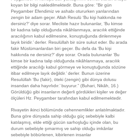
koyan bir bilgi nakledilmektedir. Buna göre: “Bir gün
Peygamber Efendimiz ve ashabı otururken yanlarından
zengin bir adam geçer. Allah Resulü ‘Bu kişi hakkında ne
dersiniz?’ diye sorar. Mecliste hazır bulunanlar, ‘Bu kimse
bir kadına talip olduğunda nikâhlanmaya, aracılık ettiğinde
aracılığının kabul edilmesine, konuştuğunda dinlenmeye
layık biridir.’ derler. Resulüllah bir süre sukut eder. Bu arada
fakir Müslümanlardan biri geçer. Bu defa da ‘Bu kişi
hakkında ne dersiniz?’ diye sorar. Orada bulunanlar ‘Bu
kimse bir kadına talip olduğunda nikâhlanmaya, aracılık
ettiğinde aracılığı kabul görmeye ve konuştuğunda sözüne
itibar edilmeye layık değildir.’ derler. Bunun üzerine
Resulüllah ‘Bu (fakir), öteki (zengin) gibi dünya dolusu
insandan daha hayırlıdır.’ buyurur.” (Buhari, Nikâh, 16.)
Görüldüğü gibi insanların değerli gördükleri kişiler ve değer
ölçüleri Hz. Peygamber tarafından kabul edilmemektedir.
Rivayetin ikinci bölümünde cehennemlikler anlatılmaktadır.
Buna göre dünyada sahip olduğu güç sebebiyle kalbi
katılaşmış, elde ettiği gücün sarhoşluğu içinde olan, bu
durum sebebiyle şımarmış ve sahip olduğu imkânlar
sebebiyle böbürlenen, kibirlenen insanlar