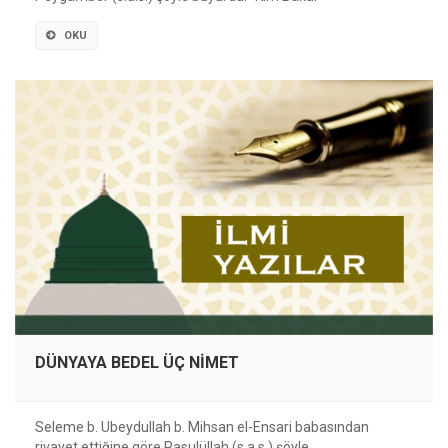
OKU
DÜNYAYA BEDEL ÜÇ NİMET
Seleme b. Ubeydullah b. Mihsan el-Ensari babasından
rivayet ettiğine göre Rasulüllah (s.a.s.) şöyle