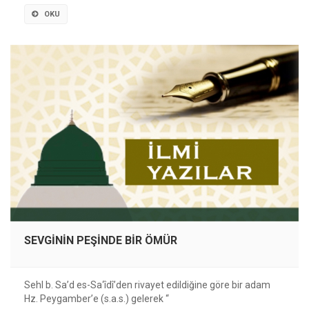
OKU
SEVGİNİN PEŞİNDE BİR ÖMÜR
Sehl b. Sa’d es-Sa‘îdî’den rivayet edildiğine göre bir adam
Hz. Peygamberʼe (s.a.s.) gelerek “