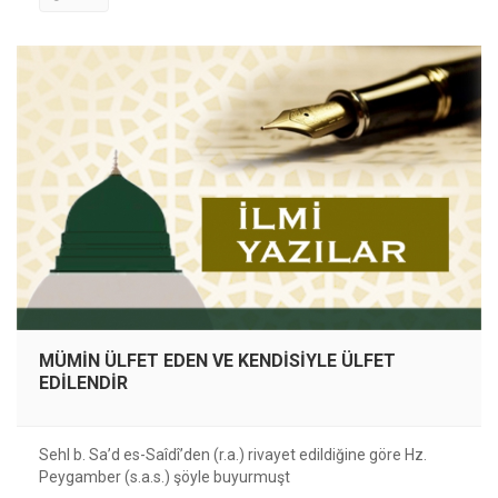
MÜMİN ÜLFET EDEN VE KENDİSİYLE ÜLFET
EDİLENDİR
Sehl b. Sa’d es-Saîdîʼden (r.a.) rivayet edildiğine göre Hz.
Peygamber (s.a.s.) şöyle buyurmuşt