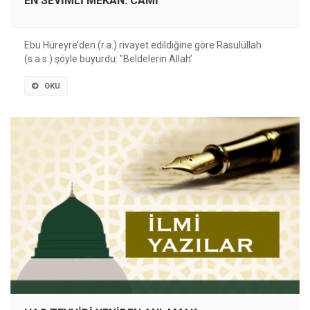
EN SEVİMLİ MEKÂN: CAMİ
Ebu Hüreyre’den (r.a.) rivayet edildiğine göre Rasulüllah
(s.a.s.) şöyle buyurdu: "Beldelerin Allah’
OKU