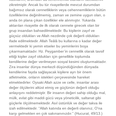
zikretmiştir. Ancak bu tür rivayetlerde mevcut durumdan
bağımsız olarak cennetliklerin veya cehennemliklerin bütün
özelliklerine değinilmemiş, zaman ve zemine uygun olan, o
anda ön plana çıkan özellikler ele alınmıştır. Yukarda
aktarılan rivayette de ilk olarak cennete girecek olan bir
grup insandan bahsedilmektedir. Bu kişilerin zayıf ve
güçsüz oldukları ve Allah nezdinde çok değerli oldukları
ifade edilmektedir. Allah Teâlâ bu kullarına o kadar değer
vermektedir ki yemin etseler bu yeminlerini boşa
çıkarmamaktadır. Hz. Peygamber’in cennetlik olarak tavsif
ettiği kişiler zayıf oldukları için genellikle toplumda
kendilerine değer verilmeyen sosyal kesimi oluşturmaktadır.
Zira insanlar dünya merkezli düşündüğünden dünyada
kendilerine fayda sağlayacak kişilere ayrı bir önem
atfetmekte, onların istekleri çerçevesinde hareket
etmektedirler. Oysaki Allah azze ve celle, insanlar arası
değer ölçülerini altüst etmiş ve güçlünün değerli olduğu
anlayışını reddetmiştir. Bir insanın değeri sahip olduğu mal,
mülk, evlat gibi maddi gücü veya yöneticilik, saltanat gibi
güçlerle ölçülmemektedir. Asıl üstünlük ve değer takva ile
izah edilmektedir. “Allah katında en değerli olanınız, O'na
karşı gelmekten en çok sakınanınızdır.” (Hucurat, 49/13.)