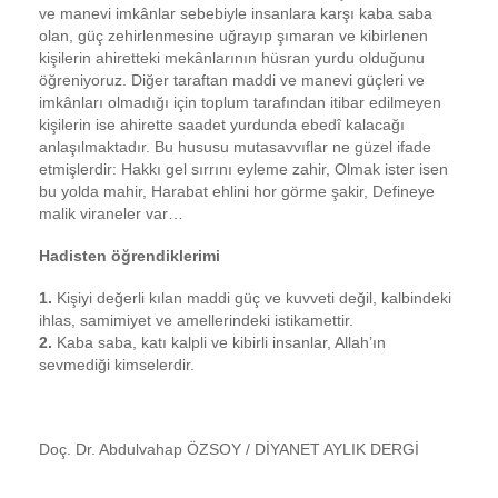
ve manevi imkânlar sebebiyle insanlara karşı kaba saba
olan, güç zehirlenmesine uğrayıp şımaran ve kibirlenen
kişilerin ahiretteki mekânlarının hüsran yurdu olduğunu
öğreniyoruz. Diğer taraftan maddi ve manevi güçleri ve
imkânları olmadığı için toplum tarafından itibar edilmeyen
kişilerin ise ahirette saadet yurdunda ebedî kalacağı
anlaşılmaktadır. Bu hususu mutasavvıflar ne güzel ifade
etmişlerdir: Hakkı gel sırrını eyleme zahir, Olmak ister isen
bu yolda mahir, Harabat ehlini hor görme şakir, Defineye
malik viraneler var…
Hadisten öğrendiklerimi
1.
Kişiyi değerli kılan maddi güç ve kuvveti değil, kalbindeki
ihlas, samimiyet ve amellerindeki istikamettir.
2.
Kaba saba, katı kalpli ve kibirli insanlar, Allah’ın
sevmediği kimselerdir.
Doç. Dr. Abdulvahap ÖZSOY / DİYANET AYLIK DERGİ