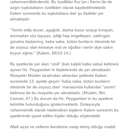
cehennemliklerdendir. Bu özellikler Kur’an-ı Kerim’de de
azgın toplulukların özellikleri olarak kaydedilmektedir.
Kalem suresinde bu topluluklara dair şu ifadeler yer
almaktadır:
“Yemin edip duran, aşağılık, daima kusur arayıp kınayan,
durmadan söz taşıyan, iyiliği hep engelleyen, saldırgan,
günaha dadanmış, kaba saba; bütün bunların ötesinde bir
de soysuz olan kimseye mal ve oğulları vardır diye sakın
boyun eğme.” (Kalem, 68/10-14.)
Bu ayetlerde yer alan “utull” (katı kalpli/ kaba saba) kelimesi
aynen Hz. Peygamber’in ifadelerinde de yer almaktadır.
Rivayetin Müslim tarafından aktarılan şeklinde Kalem
suresinde 13. ayette geçen “kaba saba; bütün bunların
ötesinde bir de soysuz olan” manasında kullanılan “zenim”
kelimesi de bu rivayette yer almaktadır. (Müslim, Birr,
Cennet, 47.) Bu durum da Hz. Peygamber’in bu ayetlere
telmihte bulunduğunu göstermektedir. Dolayısıyla
cehennemlik olarak nitelendiren kişilerin Kalem suresinin bu
ayetlerinde işaret edilen kişiler olduğu söylenebilir.
Allah azze ve cellenin kendisine nasip etmiş olduğu maddi