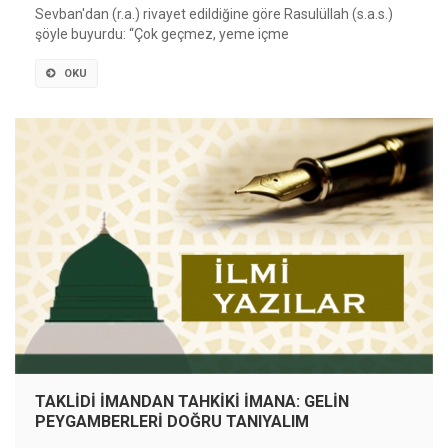
Sevban'dan (r.a.) rivayet edildiğine göre Rasulüllah (s.a.s.)
şöyle buyurdu: “Çok geçmez, yeme içme
OKU
TAKLİDİ İMANDAN TAHKİKİ İMANA: GELİN
PEYGAMBERLERİ DOĞRU TANIYALIM