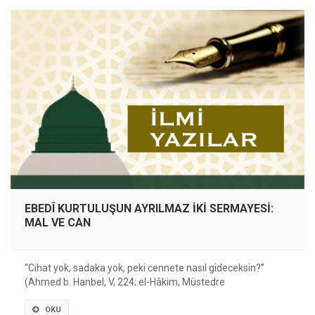
EBEDÎ KURTULUŞUN AYRILMAZ İKİ SERMAYESİ:
MAL VE CAN
“Cihat yok, sadaka yok, peki cennete nasıl gideceksin?”
(Ahmed b. Hanbel, V, 224; el-Hâkim, Müstedre
OKU