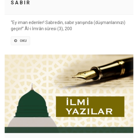
S A B I R
“Ey iman edenler! Sabredin, sabır yarışında (düşmanlarınızı)
geçin!” Âl-i İmrân sûresi (3), 200
OKU