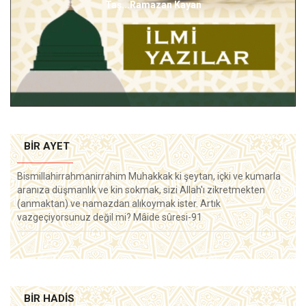
Hicret Bahsi-1 Şerif Niziplioğlu
BIR AYET
Bismillahirrahmanirrahim Muhakkak ki şeytan, içki ve kumarla
aranıza düşmanlık ve kin sokmak, sizi Allah'ı zikretmekten
(anmaktan) ve namazdan alıkoymak ister. Artık
vazgeçiyorsunuz değil mi? Mâide sûresi-91
BIR HADIS