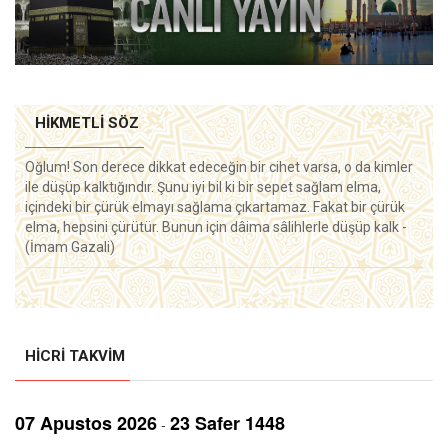
HIKMETLI SÖZ
Oğlum! Son derece dikkat edeceğin bir cihet varsa, o da kimler
ile düşüp kalktığındır. Şunu iyi bil ki bir sepet sağlam elma,
içindeki bir çürük elmayı sağlama çıkartamaz. Fakat bir çürük
elma, hepsini çürütür. Bunun için dâima sâlihlerle düşüp kalk -
(İmam Gazali)
HICRI TAKVIM
07 Aрustos 2026
23 Safer 1448
-