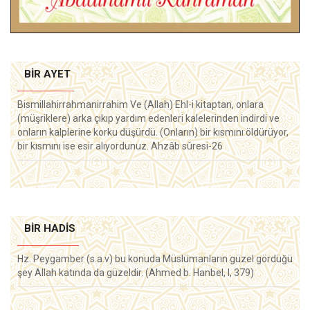
BIR AYET
Bismillahirrahmanirrahim Ve (Allah) Ehl-i kitaptan, onlara
(müşriklere) arka çıkıp yardım edenleri kalelerinden indirdi ve
onların kalplerine korku düşürdü. (Onların) bir kısmını öldürüyor,
bir kısmını ise esir alıyordunuz. Ahzâb sûresi-26
BIR HADIS
Hz. Peygamber (s.a.v) bu konuda Müslümanların güzel gördüğü
şey Allah katında da güzeldir. (Ahmed b. Hanbel, I, 379)