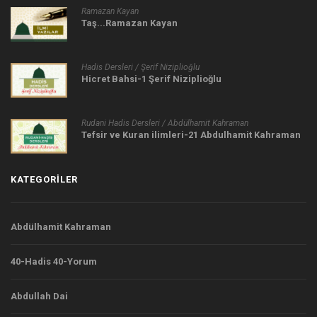
Ramazan Kayan
Taş...Ramazan Kayan
Hadis Dersleri / Şerif Niziplioğlu
Hicret Bahsi-1 Şerif Niziplioğlu
Rudani Hadis Dersleri / Abdülhamit Kahraman
Tefsir ve Kuran ilimleri-21 Abdulhamit Kahraman
KATEGORILER
Abdülhamit Kahraman
40-Hadis 40-Yorum
Abdullah Dai