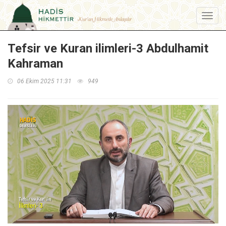
Menu
Tefsir ve Kuran ilimleri-3 Abdulhamit
Kahraman
06 Ekim 2025 11:31
949
Loaded
:
Unmute
1.31%