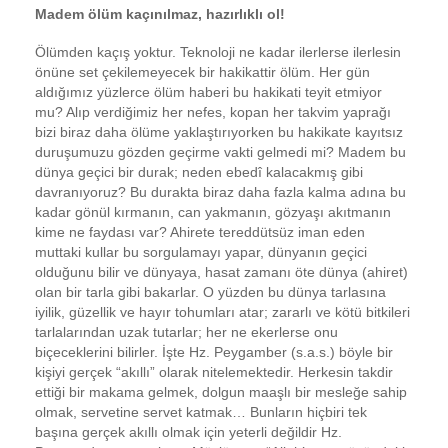
Madem ölüm kaçınılmaz, hazırlıklı ol!
Ölümden kaçış yoktur. Teknoloji ne kadar ilerlerse ilerlesin
önüne set çekilemeyecek bir hakikattir ölüm. Her gün
aldığımız yüzlerce ölüm haberi bu hakikati teyit etmiyor
mu? Alıp verdiğimiz her nefes, kopan her takvim yaprağı
bizi biraz daha ölüme yaklaştırıyorken bu hakikate kayıtsız
duruşumuzu gözden geçirme vakti gelmedi mi? Madem bu
dünya geçici bir durak; neden ebedî kalacakmış gibi
davranıyoruz? Bu durakta biraz daha fazla kalma adına bu
kadar gönül kırmanın, can yakmanın, gözyaşı akıtmanın
kime ne faydası var? Ahirete tereddütsüz iman eden
muttaki kullar bu sorgulamayı yapar, dünyanın geçici
olduğunu bilir ve dünyaya, hasat zamanı öte dünya (ahiret)
olan bir tarla gibi bakarlar. O yüzden bu dünya tarlasına
iyilik, güzellik ve hayır tohumları atar; zararlı ve kötü bitkileri
tarlalarından uzak tutarlar; her ne ekerlerse onu
biçeceklerini bilirler. İşte Hz. Peygamber (s.a.s.) böyle bir
kişiyi gerçek “akıllı” olarak nitelemektedir. Herkesin takdir
ettiği bir makama gelmek, dolgun maaşlı bir mesleğe sahip
olmak, servetine servet katmak… Bunların hiçbiri tek
başına gerçek akıllı olmak için yeterli değildir Hz.