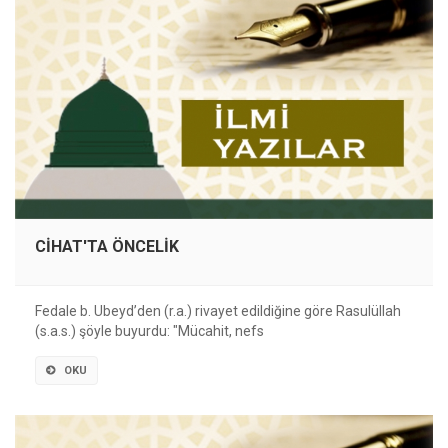
CİHAT'TA ÖNCELİK
Fedale b. Ubeyd’den (r.a.) rivayet edildiğine göre Rasulüllah
(s.a.s.) şöyle buyurdu: "Mücahit, nefs
OKU