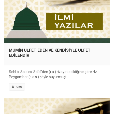
MÜMİN ÜLFET EDEN VE KENDİSİYLE ÜLFET
EDİLENDİR
Sehl b. Sa’d es-Saîdîʼden (r.a.) rivayet edildiğine göre Hz.
Peygamber (s.a.s.) şöyle buyurmuşt
OKU