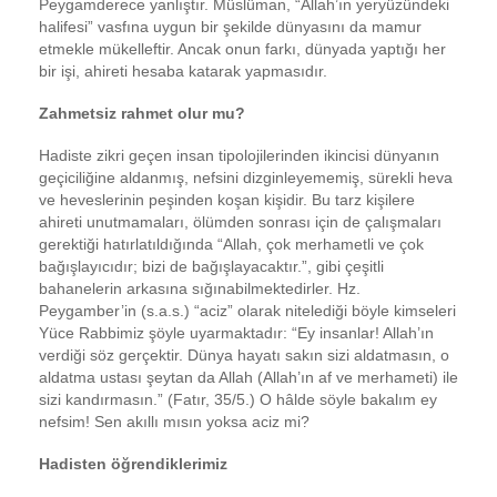
Peygamderece yanlıştır. Müslüman, “Allah’ın yeryüzündeki
halifesi” vasfına uygun bir şekilde dünyasını da mamur
etmekle mükelleftir. Ancak onun farkı, dünyada yaptığı her
bir işi, ahireti hesaba katarak yapmasıdır.
Zahmetsiz rahmet olur mu?
Hadiste zikri geçen insan tipolojilerinden ikincisi dünyanın
geçiciliğine aldanmış, nefsini dizginleyememiş, sürekli heva
ve heveslerinin peşinden koşan kişidir. Bu tarz kişilere
ahireti unutmamaları, ölümden sonrası için de çalışmaları
gerektiği hatırlatıldığında “Allah, çok merhametli ve çok
bağışlayıcıdır; bizi de bağışlayacaktır.”, gibi çeşitli
bahanelerin arkasına sığınabilmektedirler. Hz.
Peygamber’in (s.a.s.) “aciz” olarak nitelediği böyle kimseleri
Yüce Rabbimiz şöyle uyarmaktadır: “Ey insanlar! Allah’ın
verdiği söz gerçektir. Dünya hayatı sakın sizi aldatmasın, o
aldatma ustası şeytan da Allah (Allah’ın af ve merhameti) ile
sizi kandırmasın.” (Fatır, 35/5.) O hâlde söyle bakalım ey
nefsim! Sen akıllı mısın yoksa aciz mi?
Hadisten öğrendiklerimiz