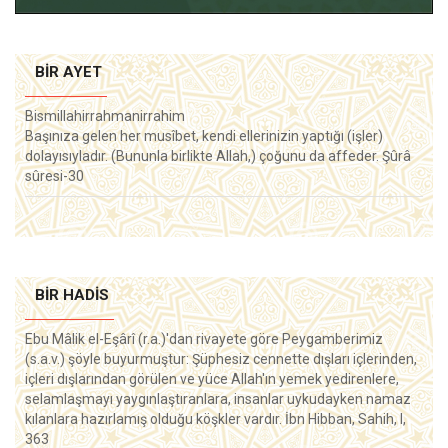
BIR AYET
Bismillahirrahmanirrahim
Başınıza gelen her musîbet, kendi ellerinizin yaptığı (işler)
dolayısıyladır. (Bununla birlikte Allah,) çoğunu da affeder. Şûrâ
sûresi-30
BIR HADIS
Ebu Mâlik el-Eşârî (r.a.)'dan rivayete göre Peygamberimiz
(s.a.v.) şöyle buyurmuştur: Şüphesiz cennette dışları içlerinden,
içleri dışlarından görülen ve yüce Allah'ın yemek yedirenlere,
selamlaşmayı yaygınlaştıranlara, insanlar uykudayken namaz
kılanlara hazırlamış olduğu köşkler vardır. İbn Hibban, Sahih, I,
363