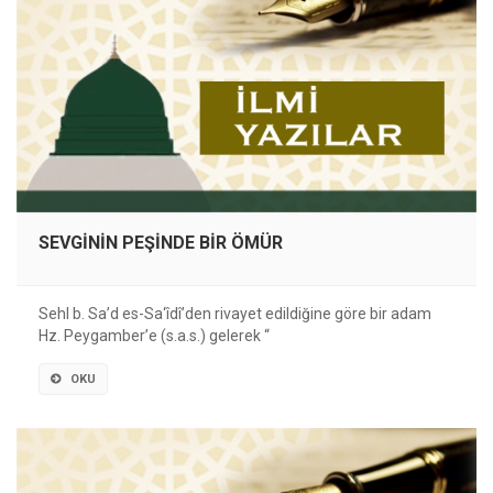
SEVGİNİN PEŞİNDE BİR ÖMÜR
Sehl b. Sa’d es-Sa‘îdî’den rivayet edildiğine göre bir adam
Hz. Peygamberʼe (s.a.s.) gelerek “
OKU