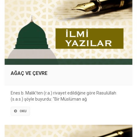
AĞAÇ VE ÇEVRE
Enes b. Malik’ten (r.a.) rivayet edildiğine göre Rasulüllah
(s.a.s.) şöyle buyurdu: "Bir Müslüman ağ
OKU