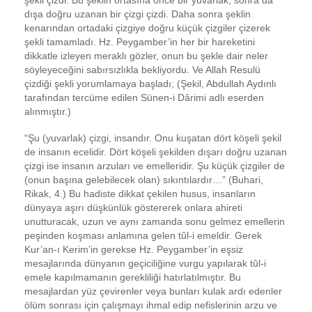
dışa doğru uzanan bir çizgi çizdi. Daha sonra şeklin
kenarından ortadaki çizgiye doğru küçük çizgiler çizerek
şekli tamamladı. Hz. Peygamber’in her bir hareketini
dikkatle izleyen meraklı gözler, onun bu şekle dair neler
söyleyeceğini sabırsızlıkla bekliyordu. Ve Allah Resulü
çizdiği şekli yorumlamaya başladı; (Şekil, Abdullah Aydınlı
tarafından tercüme edilen Sünen-i Dârimi adlı eserden
alınmıştır.)
“Şu (yuvarlak) çizgi, insandır. Onu kuşatan dört köşeli şekil
de insanın ecelidir. Dört köşeli şekilden dışarı doğru uzanan
çizgi ise insanın arzuları ve emelleridir. Şu küçük çizgiler de
(onun başına gelebilecek olan) sıkıntılardır…” (Buhari,
Rikak, 4.) Bu hadiste dikkat çekilen husus, insanların
dünyaya aşırı düşkünlük göstererek onlara ahireti
unutturacak, uzun ve aynı zamanda sonu gelmez emellerin
peşinden koşması anlamına gelen tûl-i emeldir. Gerek
Kur’an-ı Kerim’in gerekse Hz. Peygamber’in eşsiz
mesajlarında dünyanın geçiciliğine vurgu yapılarak tûl-i
emele kapılmamanın gerekliliği hatırlatılmıştır. Bu
mesajlardan yüz çevirenler veya bunları kulak ardı edenler
ölüm sonrası için çalışmayı ihmal edip nefislerinin arzu ve