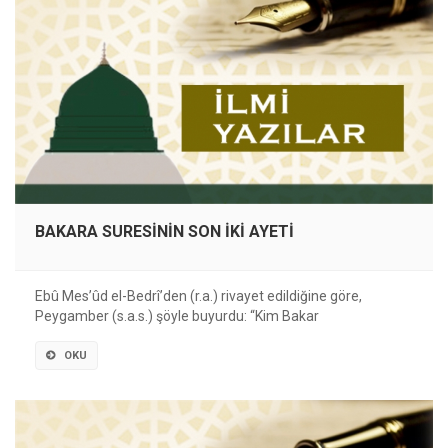
BAKARA SURESİNİN SON İKİ AYETİ
Ebû Mes’ûd el-Bedrî’den (r.a.) rivayet edildiğine göre,
Peygamber (s.a.s.) şöyle buyurdu: “Kim Bakar
OKU