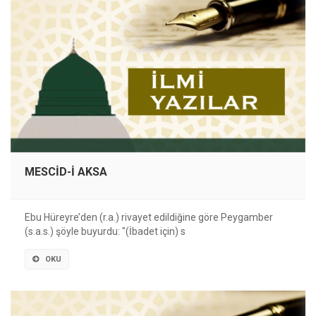
MESCİD-İ AKSA
Ebu Hüreyre’den (r.a.) rivayet edildiğine göre Peygamber
(s.a.s.) şöyle buyurdu: "(İbadet için) s
OKU