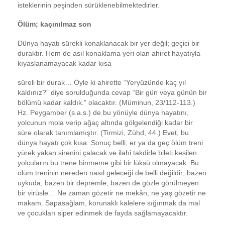
isteklerinin peşinden sürüklenebilmektedirler.
Ölüm; kaçınılmaz son
Dünya hayatı sürekli konaklanacak bir yer değil; geçici bir
duraktır. Hem de asıl konaklama yeri olan ahiret hayatıyla
kıyaslanamayacak kadar kısa
süreli bir durak… Öyle ki ahirette “Yeryüzünde kaç yıl
kaldınız?” diye sorulduğunda cevap “Bir gün veya günün bir
bölümü kadar kaldık.” olacaktır. (Müminun, 23/112-113.)
Hz. Peygamber (s.a.s.) de bu yönüyle dünya hayatını,
yolcunun mola verip ağaç altında gölgelendiği kadar bir
süre olarak tanımlamıştır. (Tirmizi, Zühd, 44.) Evet, bu
dünya hayatı çok kısa. Sonuç belli; er ya da geç ölüm treni
yürek yakan sirenini çalacak ve ilahi takdirle bileti kesilen
yolcuların bu trene binmeme gibi bir lüksü olmayacak. Bu
ölüm treninin nereden nasıl geleceği de belli değildir; bazen
uykuda, bazen bir depremle, bazen de gözle görülmeyen
bir virüsle… Ne zaman gözetir ne mekân; ne yaş gözetir ne
makam. Sapasağlam, korunaklı kalelere sığınmak da mal
ve çocukları siper edinmek de fayda sağlamayacaktır.