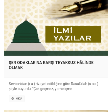
ŞER ODAKLARINA KARŞI TEYAKKUZ HÂLİNDE
OLMAK
Sevban'dan (r.a.) rivayet edildiğine göre Rasulüllah (s.a.s.)
şöyle buyurdu: “Çok geçmez, yeme içme
OKU