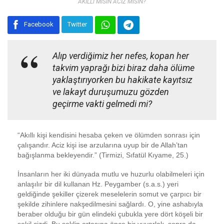
AKILLI MISIN ACİZ MİSİN?
Facebook
Twitter
Alıp verdiğimiz her nefes, kopan her
takvim yaprağı bizi biraz daha ölüme
yaklaştırıyorken bu hakikate kayıtsız
ve lakayt duruşumuzu gözden
geçirme vakti gelmedi mi?
“Akıllı kişi kendisini hesaba çeken ve ölümden sonrası için
çalışandır. Aciz kişi ise arzularına uyup bir de Allah’tan
bağışlanma bekleyendir.” (Tirmizi, Sıfatül Kıyame, 25.)
İnsanların her iki dünyada mutlu ve huzurlu olabilmeleri için
anlaşılır bir dil kullanan Hz. Peygamber (s.a.s.) yeri
geldiğinde şekiller çizerek meselelerin somut ve çarpıcı bir
şekilde zihinlere nakşedilmesini sağlardı. O, yine ashabıyla
beraber olduğu bir gün elindeki çubukla yere dört köşeli bir
şekil çizdi. Bu şeklin ortasına önce bir yuvarlak, sonra da