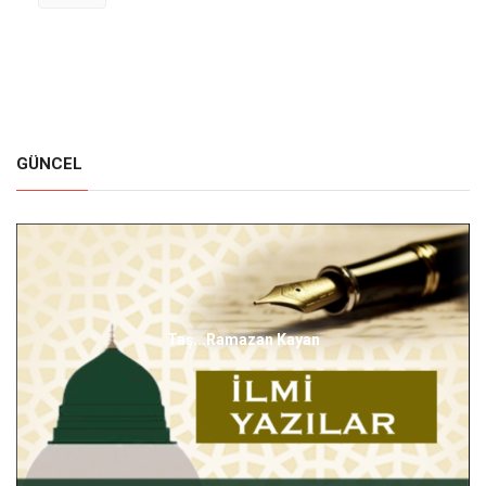
GÜNCEL
Hicret Bahsi-1 Şerif Niziplioğlu