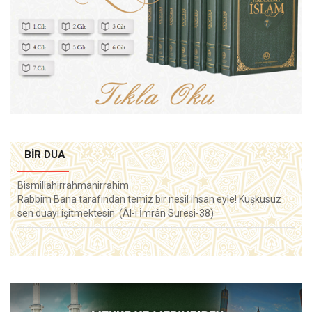
BIR DUA
Bismillahirrahmanirrahim
Rabbim Bana tarafından temiz bir nesil ihsan eyle! Kuşkusuz
sen duayı işitmektesin. (Âl-i İmrân Suresi-38)