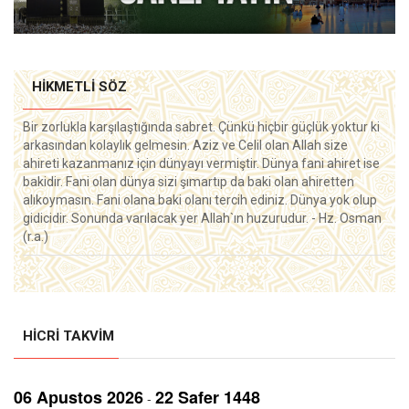
HIKMETLI SÖZ
Bir zorlukla karşılaştığında sabret. Çünkü hiçbir güçlük yoktur ki
arkasından kolaylık gelmesin. Aziz ve Celil olan Allah size
ahireti kazanmanız için dünyayı vermiştir. Dünya fani ahiret ise
bakidir. Fani olan dünya sizi şımartıp da baki olan ahiretten
alıkoymasın. Fani olana baki olanı tercih ediniz. Dünya yok olup
gidicidir. Sonunda varılacak yer Allah`ın huzurudur. - Hz. Osman
(r.a.)
HICRI TAKVIM
06 Aрustos 2026
22 Safer 1448
-