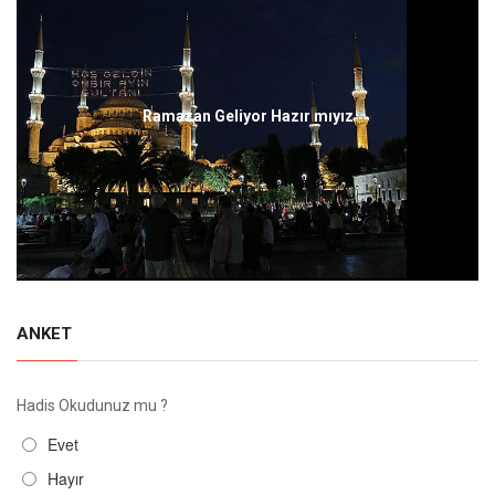
Ramazan Geliyor Hazır mıyız
ANKET
Hadis Okudunuz mu ?
Evet
Hayır