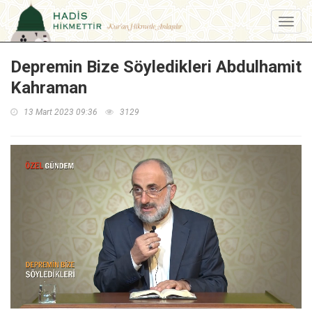
Menu
Depremin Bize Söyledikleri Abdulhamit
Kahraman
13 Mart 2023 09:36
3129
Loaded
:
Unmute
1.77%