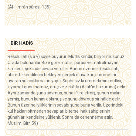
(Âl-i İmrân sûresi-135)
BIR HADIS
Resûlullah (s.a.v) şöyle buyurur: Müflis kimdir, biliyor musunuz
Orada bulunanlar Bize göre müflis, parası ve malı olmayan
kimsedir şeklinde cevap verdiler. Bunun üzerine Resûlullah,
ahirette kendilerini bekleyen gerçek iflasa karşı ümmetini
uyaran şu açıklamaları yaptı: Şüphesiz ki ümmetimin müflisi,
kıyamet günü namaz, oruç ve zekâtla (Allah'ın huzuruna) gelir.
Aynı zamanda şuna sövmüş, buna iftira etmiş, şunun malını
yemiş, bunun kanını dökmüş ve şunu dövmüş bir hâlde gelir.
Bunun üzerine iyiliklerinin sevabı şuna buna verilir. Üzerindeki
kul hakları bitmeden sevapları biterse, hak sahiplerinin
günahları kendisine yüklenir. Sonra da cehenneme atılır.
Müslim, Birr, 59)