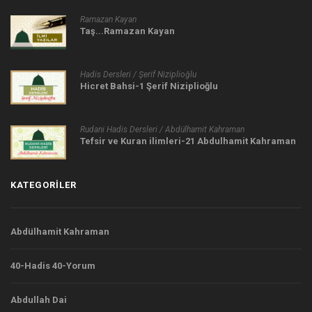
Ramazan Kayan
Taş...Ramazan Kayan
Hadis Dersleri / Şerif Niziplioğlu
Hicret Bahsi-1 Şerif Niziplioğlu
Rudani Hadis Dersleri / Abdülhamit Kahraman
Tefsir ve Kuran ilimleri-21 Abdulhamit Kahraman
KATEGORILER
Abdülhamit Kahraman
40-Hadis 40-Yorum
Abdullah Dai