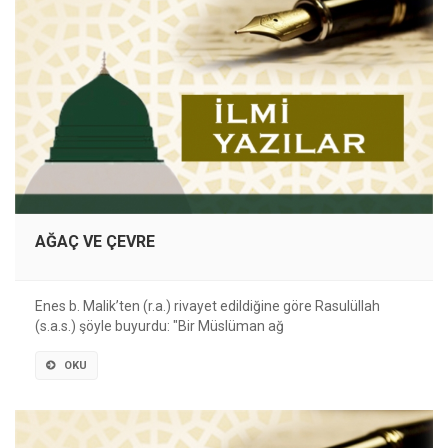
AĞAÇ VE ÇEVRE
Enes b. Malik’ten (r.a.) rivayet edildiğine göre Rasulüllah
(s.a.s.) şöyle buyurdu: "Bir Müslüman ağ
OKU