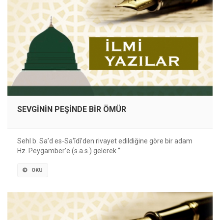
SEVGİNİN PEŞİNDE BİR ÖMÜR
Sehl b. Sa’d es-Sa‘îdî’den rivayet edildiğine göre bir adam
Hz. Peygamberʼe (s.a.s.) gelerek “
OKU