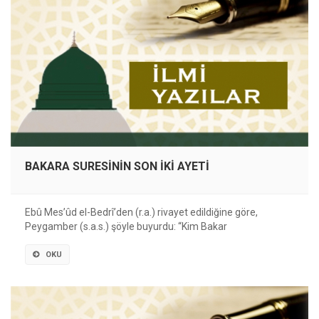
BAKARA SURESİNİN SON İKİ AYETİ
Ebû Mes’ûd el-Bedrî’den (r.a.) rivayet edildiğine göre,
Peygamber (s.a.s.) şöyle buyurdu: “Kim Bakar
OKU