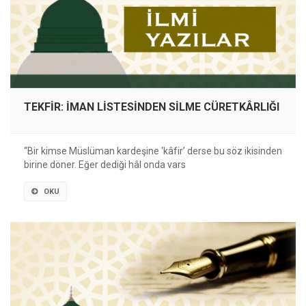
TEKFİR: İMAN LİSTESİNDEN SİLME CÜRETKÂRLIĞI
“Bir kimse Müslüman kardeşine ‘kâfir’ derse bu söz ikisinden
birine döner. Eğer dediği hâl onda vars
OKU