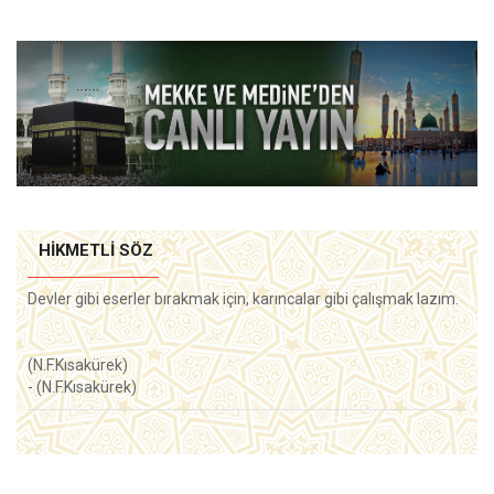
HIKMETLI SÖZ
Devler gibi eserler bırakmak için, karıncalar gibi çalışmak lazım.
(N.F.Kısakürek)
- (N.F.Kısakürek)