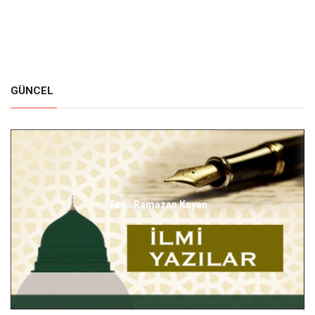
GÜNCEL
Hicret Bahsi-1 Şerif Niziplioğlu