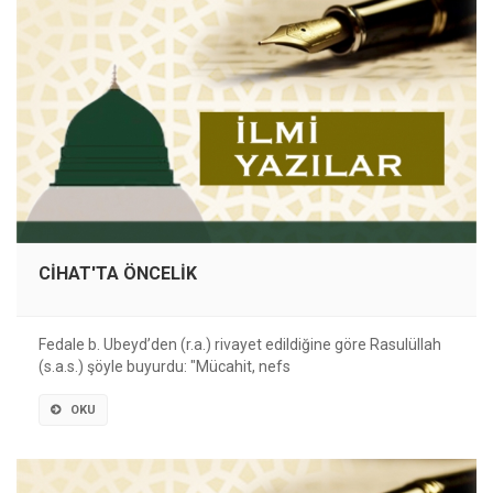
CİHAT'TA ÖNCELİK
Fedale b. Ubeyd’den (r.a.) rivayet edildiğine göre Rasulüllah
(s.a.s.) şöyle buyurdu: "Mücahit, nefs
OKU