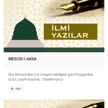
MESCİD-İ AKSA
Ebu Hüreyre’den (r.a.) rivayet edildiğine göre Peygamber
(s.a.s.) şöyle buyurdu: "(İbadet için) s
OKU