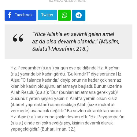
RAMAZANDAN SONRA…
Facebook
Twitter
“Yüce Allah’a en sevimli gelen amel
az da olsa devamlı olanıdır.” (Müslim,
Salatu’l-Müsafirin, 218.)
Hz. Peygamber (s.a.s.) bir gün eve geldiğinde Hz. Aişe’nin
(r.a.) yanında bir kadın gördü. “Bu kimdir?” diye sorunca Hz.
Aişe: “O falanca kadındır.” deyip onun ne kadar çok namaz
kılan bir kadın olduğunu anlatmaya başladı. Bunun üzerine
Allah Resulü (s.a.s.); “Dur (bunları anlatmana gerek yok)!
Gücünüz yeten şeyleri yapınız. Allah’a yemin olsun ki siz
(ibadet yapmaktan) usanmadıkça Allah (size mükâfat
vermede) usanacak değildir.” Bu sözleri aktardıktan sonra
Hz. Aişe (r.a.) sözlerine şöyle devam etti: “Hz. Peygamber’in
(s.a.s.) dinde en çok sevdiği şey, kişinin devamlı olarak
yapageldiğidir.” (Buhari, İman, 32.)