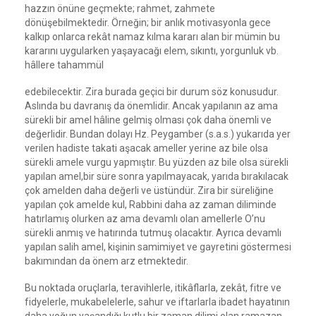
hazzın önüne geçmekte; rahmet, zahmete
dönüşebilmektedir. Örneğin; bir anlık motivasyonla gece
kalkıp onlarca rekât namaz kılma kararı alan bir mümin bu
kararını uygularken yaşayacağı elem, sıkıntı, yorgunluk vb.
hâllere tahammül
edebilecektir. Zira burada geçici bir durum söz konusudur.
Aslında bu davranış da önemlidir. Ancak yapılanın az ama
sürekli bir amel hâline gelmiş olması çok daha önemli ve
değerlidir. Bundan dolayı Hz. Peygamber (s.a.s.) yukarıda yer
verilen hadiste takati aşacak ameller yerine az bile olsa
sürekli amele vurgu yapmıştır. Bu yüzden az bile olsa sürekli
yapılan amel,bir süre sonra yapılmayacak, yarıda bırakılacak
çok amelden daha değerli ve üstündür. Zira bir süreliğine
yapılan çok amelde kul, Rabbini daha az zaman diliminde
hatırlamış olurken az ama devamlı olan amellerle O’nu
sürekli anmış ve hatırında tutmuş olacaktır. Ayrıca devamlı
yapılan salih amel, kişinin samimiyet ve gayretini göstermesi
bakımından da önem arz etmektedir.
Bu noktada oruçlarla, teravihlerle, itikâflarla, zekât, fitre ve
fidyelerle, mukabelelerle, sahur ve iftarlarla ibadet hayatının
daha yoğun yaşandığı kutlu bir zaman dilimi olan ramazan