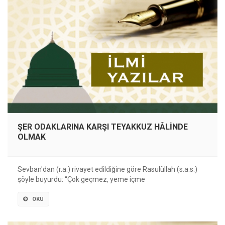
ŞER ODAKLARINA KARŞI TEYAKKUZ HÂLİNDE
OLMAK
Sevban'dan (r.a.) rivayet edildiğine göre Rasulüllah (s.a.s.)
şöyle buyurdu: “Çok geçmez, yeme içme
OKU