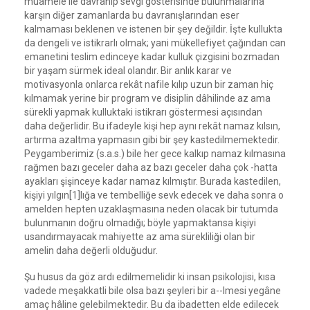
muamele ile davranıp sevgi gösterisinde bulunmalarına
karşın diğer zamanlarda bu davranışlarından eser
kalmaması beklenen ve istenen bir şey değildir. İşte kullukta
da dengeli ve istikrarlı olmak; yani mükellefiyet çağından can
emanetini teslim edinceye kadar kulluk çizgisini bozmadan
bir yaşam sürmek ideal olandır. Bir anlık karar ve
motivasyonla onlarca rekât nafile kılıp uzun bir zaman hiç
kılmamak yerine bir program ve disiplin dâhilinde az ama
sürekli yapmak kulluktaki istikrarı göstermesi açısından
daha değerlidir. Bu ifadeyle kişi hep aynı rekât namaz kılsın,
artırma azaltma yapmasın gibi bir şey kastedilmemektedir.
Peygamberimiz (s.a.s.) bile her gece kalkıp namaz kılmasına
rağmen bazı geceler daha az bazı geceler daha çok -hatta
ayakları şişinceye kadar namaz kılmıştır. Burada kastedilen,
kişiyi yılgın[1]lığa ve tembelliğe sevk edecek ve daha sonra o
amelden hepten uzaklaşmasına neden olacak bir tutumda
bulunmanın doğru olmadığı; böyle yapmaktansa kişiyi
usandırmayacak mahiyette az ama sürekliliği olan bir
amelin daha değerli olduğudur.
Şu husus da göz ardı edilmemelidir ki insan psikolojisi, kısa
vadede meşakkatli bile olsa bazı şeyleri bir a--lmesi yegâne
amaç hâline gelebilmektedir. Bu da ibadetten elde edilecek