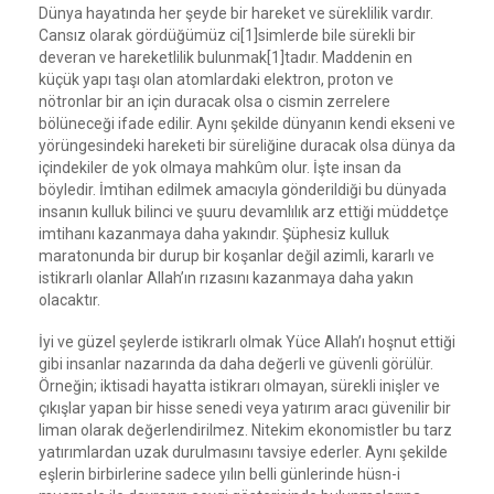
Dünya hayatında her şeyde bir hareket ve süreklilik vardır.
Cansız olarak gördüğümüz ci[1]simlerde bile sürekli bir
deveran ve hareketlilik bulunmak[1]tadır. Maddenin en
küçük yapı taşı olan atomlardaki elektron, proton ve
nötronlar bir an için duracak olsa o cismin zerrelere
bölüneceği ifade edilir. Aynı şekilde dünyanın kendi ekseni ve
yörüngesindeki hareketi bir süreliğine duracak olsa dünya da
içindekiler de yok olmaya mahkûm olur. İşte insan da
böyledir. İmtihan edilmek amacıyla gönderildiği bu dünyada
insanın kulluk bilinci ve şuuru devamlılık arz ettiği müddetçe
imtihanı kazanmaya daha yakındır. Şüphesiz kulluk
maratonunda bir durup bir koşanlar değil azimli, kararlı ve
istikrarlı olanlar Allah’ın rızasını kazanmaya daha yakın
olacaktır.
İyi ve güzel şeylerde istikrarlı olmak Yüce Allah’ı hoşnut ettiği
gibi insanlar nazarında da daha değerli ve güvenli görülür.
Örneğin; iktisadi hayatta istikrarı olmayan, sürekli inişler ve
çıkışlar yapan bir hisse senedi veya yatırım aracı güvenilir bir
liman olarak değerlendirilmez. Nitekim ekonomistler bu tarz
yatırımlardan uzak durulmasını tavsiye ederler. Aynı şekilde
eşlerin birbirlerine sadece yılın belli günlerinde hüsn-i