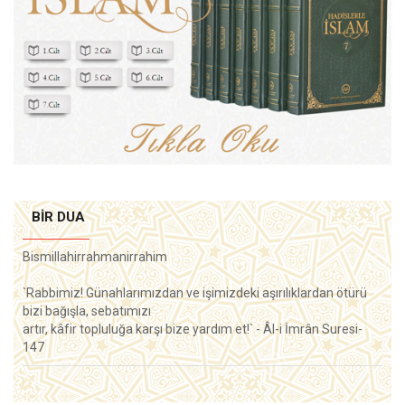
BIR DUA
Bismillahirrahmanirrahim
`Rabbimiz! Günahlarımızdan ve işimizdeki aşırılıklardan ötürü
bizi bağışla, sebatımızı
artır, kâfir topluluğa karşı bize yardım et!` - Âl-i İmrân Suresi-
147