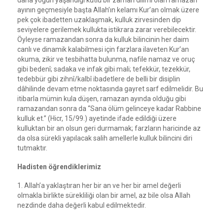
ayının geçmesiyle başta Allah’ın kelamı Kur’an olmak üzere
pek çok ibadetten uzaklaşmak, kulluk zirvesinden dip
seviyelere gerilemek kullukta istikrara zarar verebilecektir.
Öyleyse ramazandan sonra da kulluk bilincinin her daim
canlı ve dinamik kalabilmesi için farzlara ilaveten Kur’an
okuma, zikir ve tesbihatta bulunma, nafile namaz ve oruç
gibi bedenî; sadaka ve infak gibi mali; tefekkür, tezekkür,
tedebbür gibi zihnî/kalbî ibadetlere de belli bir disiplin
dâhilinde devam etme noktasında gayret sarf edilmelidir. Bu
itibarla mümin kula düşen, ramazan ayında olduğu gibi
ramazandan sonra da “Sana ölüm gelinceye kadar Rabbine
kulluk et.” (Hicr, 15/99.) ayetinde ifade edildiği üzere
kulluktan bir an olsun geri durmamak; farzların haricinde az
da olsa sürekli yapılacak salih amellerle kulluk bilincini diri
tutmaktır.
Hadisten öğrendiklerimiz
1. Allah’a yaklaştıran her bir an ve her bir amel değerli
olmakla birlikte sürekliliği olan bir amel, az bile olsa Allah
nezdinde daha değerli kabul edilmektedir.