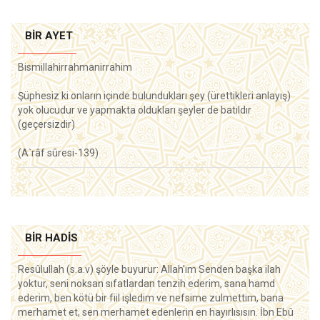
BIR AYET
Bismillahirrahmanirrahim
Şüphesiz ki onların içinde bulundukları şey (ürettikleri anlayış)
yok olucudur ve yapmakta oldukları şeyler de batıldır
(geçersizdir)
(A`râf sûresi-139)
BIR HADIS
Resûlullah (s.a.v) şöyle buyurur: Allah'ım Senden başka ilah
yoktur, seni noksan sıfatlardan tenzih ederim, sana hamd
ederim, ben kötü bir fiil işledim ve nefsime zulmettim, bana
merhamet et, sen merhamet edenlerin en hayırlısısın. İbn Ebû