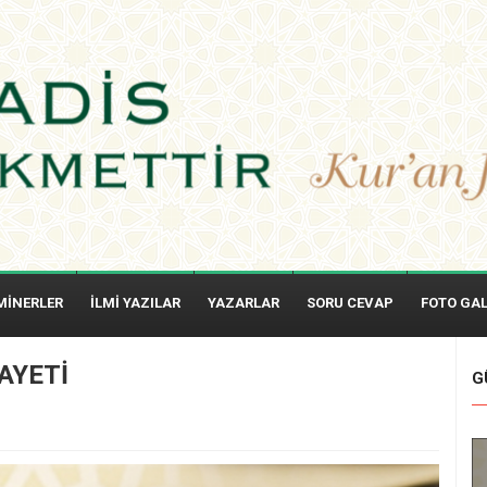
MİNERLER
İLMİ YAZILAR
YAZARLAR
SORU CEVAP
FOTO GAL
AYETİ
G