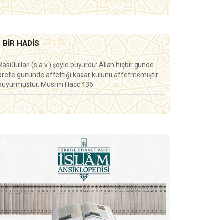
BIR HADIS
Rasûlullah (s.a.v.) şöyle buyurdu: Allah hiçbir günde
arefe gününde affettiği kadar kulunu affetmemiştir
buyurmuştur. Müslim Hacc 436