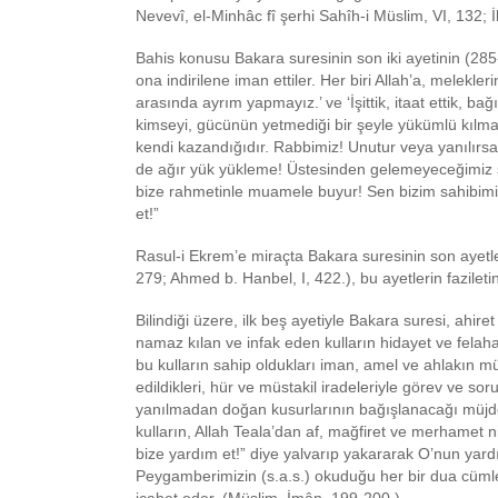
Nevevî, el-Minhâc fî şerhi Sahîh-i Müslim, VI, 132; İ
Bahis konusu Bakara suresinin son iki ayetinin (285-
ona indirilene iman ettiler. Her biri Allah’a, melekler
arasında ayrım yapmayız.’ ve ‘İşittik, itaat ettik, bağ
kimseyi, gücünün yetmediği bir şeyle yükümlü kılmaz
kendi kazandığıdır. Rabbimiz! Unutur veya yanılırsa
de ağır yük yükleme! Üstesinden gelemeyeceğimiz şey
bize rahmetinle muamele buyur! Sen bizim sahibimiz
et!”
Rasul-i Ekrem’e miraçta Bakara suresinin son ayetl
279; Ahmed b. Hanbel, I, 422.), bu ayetlerin fazile
Bilindiği üzere, ilk beş ayetiyle Bakara suresi, ahi
namaz kılan ve infak eden kulların hidayet ve felaha
bu kulların sahip oldukları iman, amel ve ahlakın mük
edildikleri, hür ve müstakil iradeleriyle görev ve sor
yanılmadan doğan kusurlarının bağışlanacağı müjdesi
kulların, Allah Teala’dan af, mağfiret ve merhamet 
bize yardım et!” diye yalvarıp yakararak O’nun yardı
Peygamberimizin (s.a.s.) okuduğu her bir dua cümle
icabet eder. (Müslim, İmân, 199-200.)