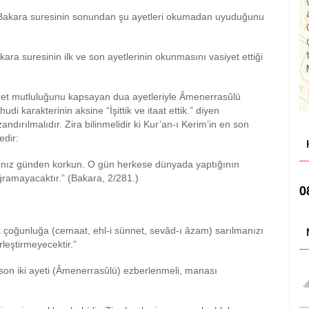
enin Bakara suresinin sonundan şu ayetleri okumadan uyuduğunu
ara suresinin ilk ve son ayetlerinin okunmasını vasiyet ettiği
ahiret mutluluğunu kapsayan dua ayetleriyle Âmenerrasûlü
hudi karakterinin aksine “İşittik ve itaat ettik.” diyen
ırılmalıdır. Zira bilinmelidir ki Kur’an-ı Kerim’in en son
edir:
ğınız günden korkun. O gün herkese dünyada yaptığının
uğramayacaktır.” (Bakara, 2/281.)
0
ük çoğunluğa (cemaat, ehl-i sünnet, sevâd-ı âzam) sarılmanızı
leştirmeyecektir.”
nin son iki ayeti (Âmenerrasûlü) ezberlenmeli, manası