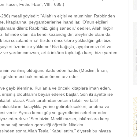
bn Hacer, Fethu’l-bârî, VIII, 685.)
286) meali şöyledir: “Allah’ın elçisi ve müminler, Rabbinden
ine, kitaplarına, peygamberlerine inandılar. ‘O’nun elçileri
ışlamanı dileriz Rabbimiz, gidiş sanadır.’ dediler. Allah hiçbir
; lehinde olanı da kendi kazandığıdır, aleyhinde olanı da
k bizi cezalandırma! Bizden öncekilere yüklediğin gibi bize
leri üzerimize yükleme! Bizi bağışla, ayıplarımızı ört ve
 ve yardımcımızsın, artık inkârcı topluluğa karşı bize yardım
erinin verilmiş olduğunu ifade eden hadis (Müslim, İman,
tini göstermesi bakımından önem arz eder.
ret ve gayb âlemine, Kur’an’a ve önceki kitaplara iman eden,
 erişmiş olduklarını beyan ederek başlar. Son iki ayette ise
âfatı olarak Allah tarafından onların takdir ve taltif
umluluklarını kolaylıkla yerine getirebilecekleri, unutma ve
 verilir. Ayrıca kendi güç ve gayretlerini seferber eden
niyaz ederek ve “Sen bizim Mevlâ’mızsın, inkârcılara karşı
mına sığınmaları gerektiği öğretilir. Nitekim
sinden sonra Allah Teala “Kabul ettim.” diyerek bu niyaza