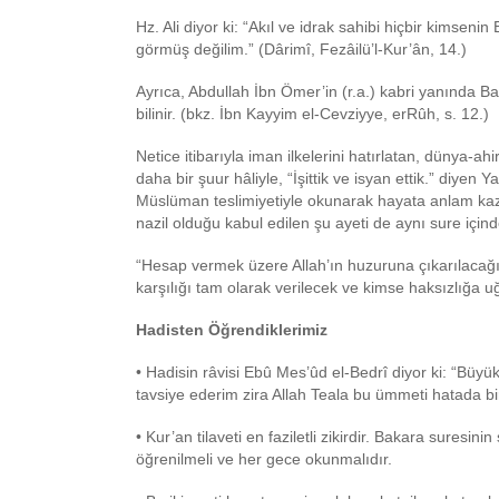
Hz. Ali diyor ki: “Akıl ve idrak sahibi hiçbir kims
görmüş değilim.” (Dârimî, Fezâilü’l-Kur’ân, 14.)
Ayrıca, Abdullah İbn Ömer’in (r.a.) kabri yanında Bak
bilinir. (bkz. İbn Kayyim el-Cevziyye, erRûh, s. 12.)
Netice itibarıyla iman ilkelerini hatırlatan, dünya-
daha bir şuur hâliyle, “İşittik ve isyan ettik.” diyen Ya
Müslüman teslimiyetiyle okunarak hayata anlam kazand
nazil olduğu kabul edilen şu ayeti de aynı sure içind
“Hesap vermek üzere Allah’ın huzuruna çıkarılaca
karşılığı tam olarak verilecek ve kimse haksızlığa 
Hadisten Öğrendiklerimiz
• Hadisin râvisi Ebû Mes’ûd el-Bedrî diyor ki: “Büy
tavsiye ederim zira Allah Teala bu ümmeti hatada bir
• Kur’an tilaveti en faziletli zikirdir. Bakara suresi
öğrenilmeli ve her gece okunmalıdır.