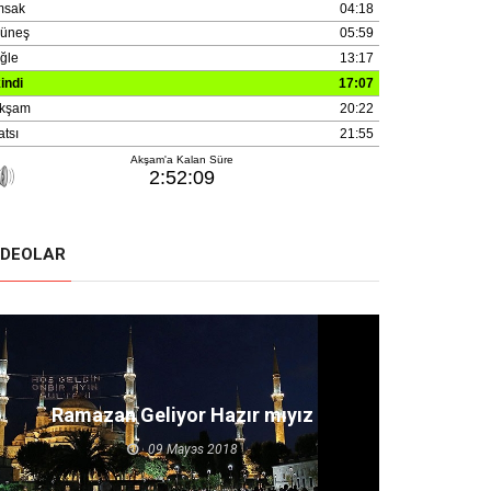
IDEOLAR
Ramazan Geliyor Hazır mıyız
09 Mayэs 2018