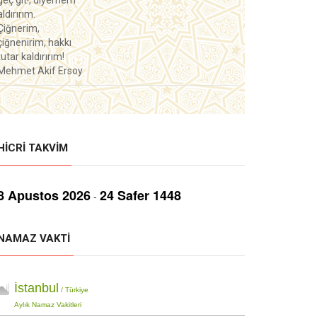
geç git!, diyemem
aldırırım.
Çiğnerim,
çiğnenirim, hakkı
tutar kaldırırım!
Mehmet Akif Ersoy
HICRI TAKVIM
8 Aрustos 2026
24 Safer 1448
-
NAMAZ VAKTI