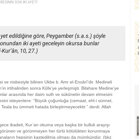
ESİNİN SON İKİ AYETİ
ayet edildiğine göre, Peygamber (s.a.s.) şöyle
onundan iki ayeti geceleyin okursa bunlar
l-Kur’ân, 10, 27.)
 ve nisbesiyle bilinen Ukbe b. Amr el-Ensârî’dir. Medineli
’in irtihalinden sonra Kûfe’ye yerleşmişti. Bilahare Medine’ye
anlar arasında her daim sulh ve sükûnetin devam etmesini
sini isteyenlere: “Büyük çoğunluğa (cemaat, ehl-i sünnet,
 Teala bu ümmeti hatada birleştirmeyecektir.” derdi. Allah
 gece ibadeti, Kur’an okuma veya başka bir kulluk arayışı
en, görünen ve görünmeyen her türlü kötülükten korunmaya
anaların hepsinin kastedilmiş olması da mümkündür. (bkz.