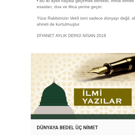
• Bu iki ayeti hayata geçirmek bereket, ihmal etmek 
esasları, dua ve iltica yerine geçer.
Yüce Rabbimizin Vekîl ismi sadece dünyayı değil, ahi
ahireti de kurtulmuştur.
DİYANET AYLIK DERGİ NİSAN 2018
DÜNYAYA BEDEL ÜÇ NİMET