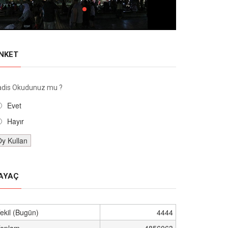
NKET
adis Okudunuz mu ?
Evet
Hayır
AYAÇ
ekil (Bugün)
4444