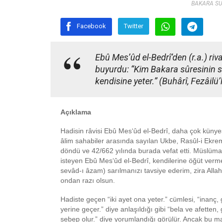
BAKARA SUR
Facebook
Twitter
Ebû Mes’ûd el-Bedrî’den (r.a.) riv
buyurdu: “Kim Bakara sûresinin s
kendisine yeter.” (Buhârî, Fezâilü’
Açıklama
Hadisin râvisi Ebû Mes‘ûd el-Bedrî, daha çok künyesi
âlim sahabiler arasında sayılan Ukbe, Rasûl-i Ekrem
döndü ve 42/662 yılında burada vefat etti. Müslüm
isteyen Ebû Mes‘ûd el-Bedrî, kendilerine öğüt verme
sevâd-ı âzam) sarılmanızı tavsiye ederim, zira Allah
ondan razı olsun.
Hadiste geçen “iki ayet ona yeter.” cümlesi, “inanç,
yerine geçer.” diye anlaşıldığı gibi “bela ve afett
sebep olur.” diye yorumlandığı görülür. Ancak bu m