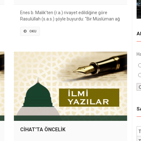
Enes b. Malik’ten (r.a.) rivayet edildiğine göre
Rasulüllah (s.a.s.) şöyle buyurdu: "Bir Müslüman ağ
OKU
A
H
S
CİHAT'TA ÖNCELİK
T