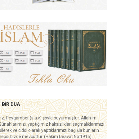
BIR DUA
Hz. Peygamber (s.a.v) şöyle buyurmuştur: Allah'ım
Günahlarımızı, yaptığımız haksızlıkları saçmalıklarımızı
bilerek ve ciddi olarak yaptıklarımızı bağışla bunların
hepsi bizde mevcuttur. (Hâkim Deavât No:1916)