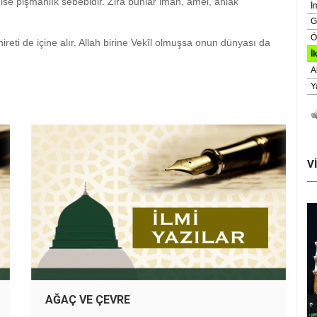
ise pişmanlık sebebidir. Zira bunlar iman, amel, ahlak
reti de içine alır. Allah birine Vekîl olmuşsa onun dünyası da
V
AĞAÇ VE ÇEVRE