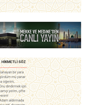
HIKMETLI SÖZ
Kanayan bir yara
gördüm mü yanar
ta ciğerim,
Onu dindirmek için
kamçı yerim, çifte
yerim!
Adam aldırmada