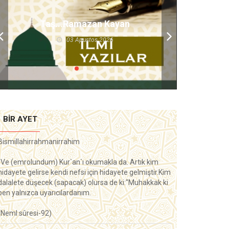
Taş...Ramazan Kayan
03 Aрustos 2026
BIR AYET
Bismillahirrahmanirrahim
"Ve (emrolundum) Kur`an`ı okumakla da. Artık kim
hidayete gelirse kendi nefsi için hidayete gelmiştir.Kim
dalalete düşecek (sapacak) olursa de ki:"Muhakkak ki
ben yalnızca uyarıcılardanım.
(Neml sûresi-92)