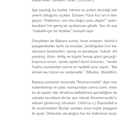
İşte taşıdığı bu fazilet, hikmet ve anlam derinliği se
yeterli olduğunu açıklar. Esasen Yüce Kur’an’ın ikin
geçen “Rabbimiz, sen bizi doğru yola ulaştır!” ayeti 
karakteri”nin geniş bir açıklaması gibidir. Son iki aye
“makabli için bir fezleke” hüviyeti taşır.
Gerçekten de Bakara suresi, iman esasları, tevhid ina
peygamberler tarihi ve kıssalar, İsrâiloğulları’nın ka
takvanın tezahürleri, savaş ve gerekçesi, hukuk, ah
yaratılış, ölüm, diriliş ve büyük hesap günü gerçeği 
boyunca süren, içinde ayete’l-kürsî bulunan, “senâm
Fatiha suresinden sonra en faziletli sure sayılır. “
etmek ise hüzün ve nedamettir.” (Müslim, Müsâfirîn
Bakara suresinin sonunda “Âmenerrasûlü” diye meş
ezberlenmiş ve yatsı namazından sonra cami, mesci
bu iki ayetin aile efradına belletilmesi gerektiğine d
sahabe tecrübesi de bir aşır olarak Âmenerrasûlü
etkisini göstermiş olmalıdır: Cibril (a.s.) Rasulullah
ile sevinmelisin! Bunlar senden önce hiçbir peygamb
iki ayeti. Onlardan okuduğun her bir kelimenin karşıl