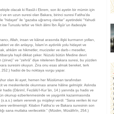
bebiyle olacak ki Rasûl-i Ekrem, son iki ayetin bir mümin için
ci ve en uzun suresi olan Bakara, birinci suresi Fatiha’da
ile “hidayet” ile “gazaba uğramış olanlar” ayetindeki “Yahudi
t ise Tunuslu tefsir ve fıkıh âlimi İbn Âşûr’un ifadesiyle
ncı, Allah, insan ve kâinat arasında ilişki kurmanın yolları,
rakteri ve din anlayışı, İslam’ın aydınlık yolu hidayet ve
lak, ahkâm ve hikmetler, mucizeler ve darb-ı meseller,
itibarıyla hayli dikkat çeker. Nüzulü bütün Medine devri
 (zirve)” ve “zehrâ” diye nitelenen Bakara suresi, bu yüzden
Bakara suresini okuyun. Zira onu esas almak bereket, terk
, 252.) hadisi de bu noktaya vurgu yapar.
hur olan iki ayet, hemen her Müslüman tarafından
t ve meskenlerde okunması anane hâline gelmiştir. Aslında
air hadis (Dârimî, Fezâilü’l-Kur’ân, 14.) yanında şu hadis ve
’nün okunup ezberlenmesinde ve yaygınlık kazanmasında
’a (s.a.s.) selam vererek şu müjdeyi verdi: “Sana verilen iki nur
ere verilmemişti: Kitabın Fatiha’sı ve Bakara suresinin son
ığı sana mutlaka verilecektir.” (Müslim, Müsâfirîn, 254.)