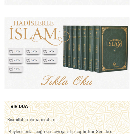
BIR DUA
Bismillahirrahmanirrahim
`Böylece onlar, çoğu kimseyi şaşırtıp saptırdılar. Sen de o