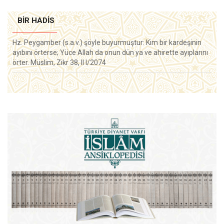
BIR HADIS
Hz. Peygamber (s.a.v.) şöyle buyurmuştur: Kim bir kardeşinin
ayıbını örterse; Yüce Allah da onun dün ya ve ahirette ayıplarını
örter. Müslim, Zikr 38, II I/2074