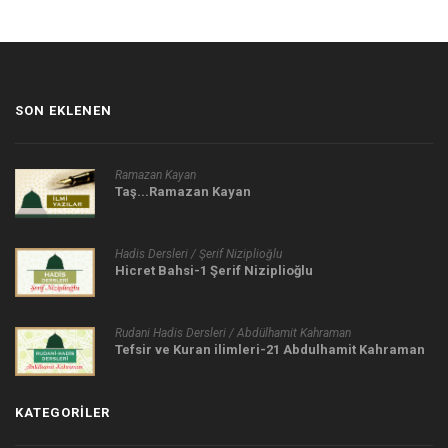
SON EKLENEN
Ramazan Kayan
Taş...Ramazan Kayan
Hadis Dersleri / Şerif Niziplioğlu
Hicret Bahsi-1 Şerif Niziplioğlu
Rudani Hadis Dersleri / Abdülhamit Kahraman
Tefsir ve Kuran ilimleri-21 Abdulhamit Kahraman
KATEGORILER