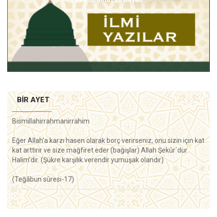
BIR AYET
Bismillahirrahmanirrahim
Eğer Allah'a karzı hasen olarak borç verirseniz, onu sizin için kat
kat arttırır ve size mağfiret eder (bağışlar) Allah Şekûr`dur
Halim'dir. (Şükre karşılık verendir yumuşak olandır)
(Teğâbun sûresi-17)