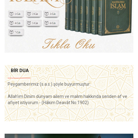
BIR DUA
Peygamberimiz (s.a.s.) şöyle buyurmuştur:
Allah'ım Dinim dünyam ailem ve malım hakkında senden af ve
afiyet istiyorum.- (Hâkim Deavât No:1902)