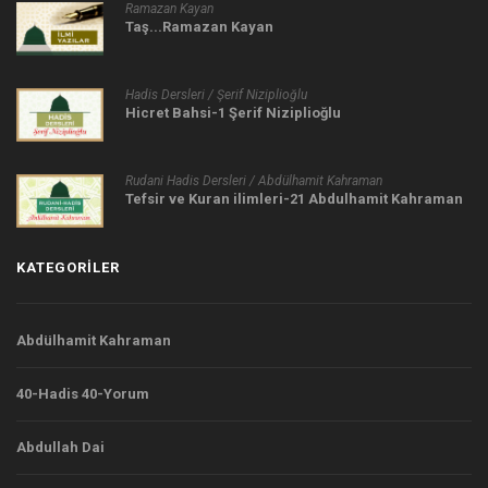
Ramazan Kayan
Taş...Ramazan Kayan
Hadis Dersleri / Şerif Niziplioğlu
Hicret Bahsi-1 Şerif Niziplioğlu
Rudani Hadis Dersleri / Abdülhamit Kahraman
Tefsir ve Kuran ilimleri-21 Abdulhamit Kahraman
KATEGORILER
Abdülhamit Kahraman
40-Hadis 40-Yorum
Abdullah Dai