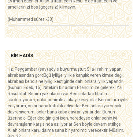
Ey iman edenler Allah`a itaat edin Resûl`e de itaat edin ve
amellerinizi boş (geçersiz) kılmayın.
(Muhammed sûresi-33)
BIR HADIS
Hz. Peygamber (sav) şöyle buyurmuştur: Sıla-i rahim yapan,
akrabasından gördüğü iyiliğe iyilikle karşılık veren kimse değil,
akrabası kendisine iyiliği kestiğinde dahi onlara iyilik yapandır.
(Buhârî, Edeb, 15). Nitekim bir adam Efendimize gelerek, Ya
Rasûlallah Benim yakınlarım var Ben onlarla irtibatımı
sürdürüyorum, onlar benimle alakayı kesiyorlar Ben onlara iyilik
ediyorum, onlar bana kötülük ediyorlar Ben onlara yumuşak
davranıyorum, onlar bana kaba davranıyorlar der. Bunun
üzerine o, Eğer dediğin gibi isen, neredeyse onlar senin iyi
davranışların karşısında eziliyorlar Sen böyle devam ettikçe
Allah onlara karşı daima sana bir yardımcı verecektir. Müslim,
Birr, 22