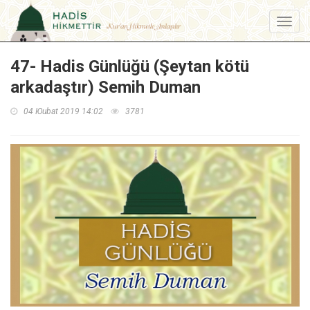
Menu
47- Hadis Günlüğü (Şeytan kötü
arkadaştır) Semih Duman
04 Юubat 2019 14:02
3781
Loaded
:
Unmute
11.14%