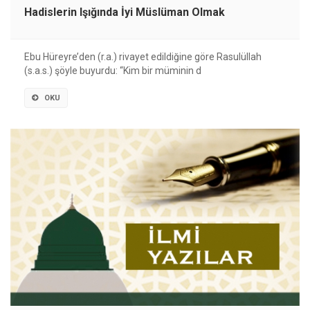
Hadislerin Işığında İyi Müslüman Olmak
Ebu Hüreyre’den (r.a.) rivayet edildiğine göre Rasulüllah
(s.a.s.) şöyle buyurdu: “Kim bir müminin d
OKU