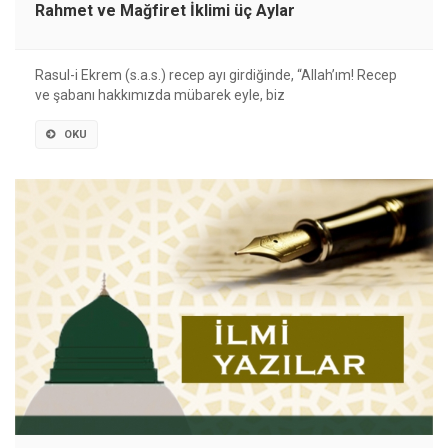
Rahmet ve Mağfiret İklimi üç Aylar
Rasul-i Ekrem (s.a.s.) recep ayı girdiğinde, “Allah’ım! Recep
ve şabanı hakkımızda mübarek eyle, biz
OKU