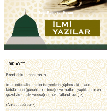
Taş...Ramazan Kayan
BIR AYET
Bismillahirrahmanirrahim
İman edip salih ameller işleyenlerin şüphesiz ki onların
kötülüklerini (günahları) örteceğiz ve mutlaka yaptıklarının en
güzeliyle karşılık vereceğiz (mükafatlandıracağız).
(Ankebût sûresi-7)