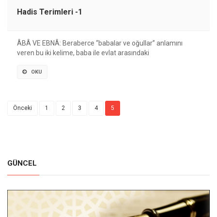
Hadis Terimleri -1
ÂBÂ VE EBNÂ: Beraberce “babalar ve oğullar” anlamını
veren bu iki kelime, baba ile evlat arasındaki
OKU
Önceki
1
2
3
4
5
GÜNCEL