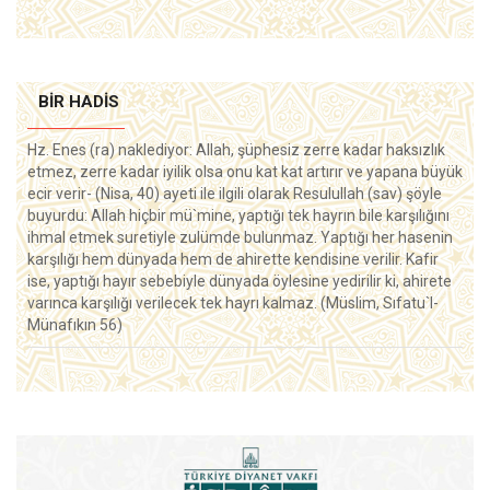
BIR HADIS
Hz. Enes (ra) naklediyor: Allah, şüphesiz zerre kadar haksızlık
etmez, zerre kadar iyilik olsa onu kat kat artırır ve yapana büyük
ecir verir- (Nisa, 40) ayeti ile ilgili olarak Resulullah (sav) şöyle
buyurdu: Allah hiçbir mü`mine, yaptığı tek hayrın bile karşılığını
ihmal etmek suretiyle zulümde bulunmaz. Yaptığı her hasenin
karşılığı hem dünyada hem de ahirette kendisine verilir. Kafir
ise, yaptığı hayır sebebiyle dünyada öylesine yedirilir ki, ahirete
varınca karşılığı verilecek tek hayrı kalmaz. (Müslim, Sıfatu`l-
Münafıkın 56)