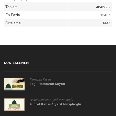
Toplam
4845882
En Fazla
12405
Ortalama
1445
SON EKLENEN
Ramazan Kayan
Taş...Ramazan Kayan
Hadis Dersleri / Şerif Niziplioğlu
Hicret Bahsi-1 Şerif Niziplioğlu