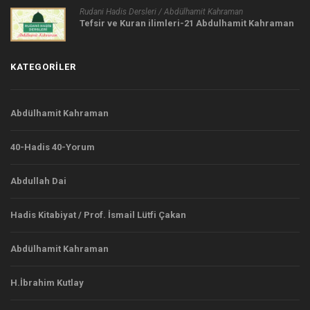
Rudani Hadis Dersleri / Abdülhamit Kahraman
Tefsir ve Kuran ilimleri-21 Abdulhamit Kahraman
KATEGORILER
Abdülhamit Kahraman
40-Hadis 40-Yorum
Abdullah Dai
Hadis Kitabiyat / Prof. İsmail Lütfi Çakan
Abdülhamit Kahraman
H.İbrahim Kutlay