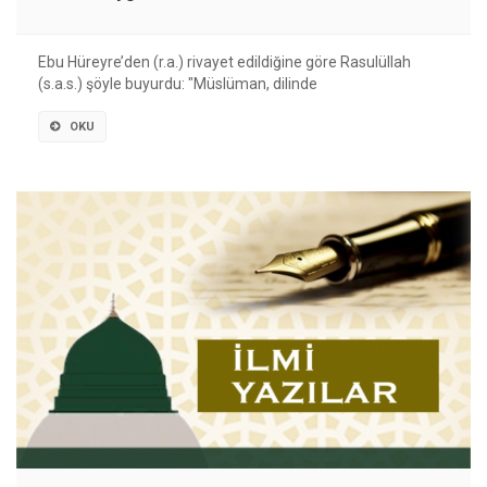
Ebu Hüreyre’den (r.a.) rivayet edildiğine göre Rasulüllah
(s.a.s.) şöyle buyurdu: "Müslüman, dilinde
OKU